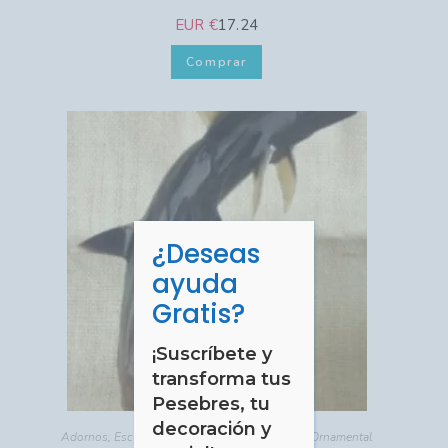
EUR €
17.24
Comprar
¿Deseas
CERRAR
ayuda
Gratis?
¡Suscríbete y
transforma tus
Pesebres, tu
decoración y
tu piel!
¿Quieres recibir
consejos
exclusivos y
ofertas
Adornos
,
Escultura
,
HOGAR - DECORACIÓN
,
Ornamental