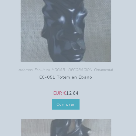
Adornos
,
Escultura
,
HOGAR - DECORACIÓN
,
Ornamental
EC-051 Totem en Ébano
EUR €
12.64
Comprar