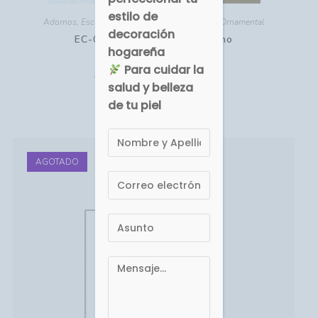
de tu piel
Adornos
,
Escultura
,
HOGAR - DECORACIÓN
,
Ornamental
EC-083A Flor Blanca en Cacho
EUR €
EUR €
17.42
32.58
Comprar
AGOTADO