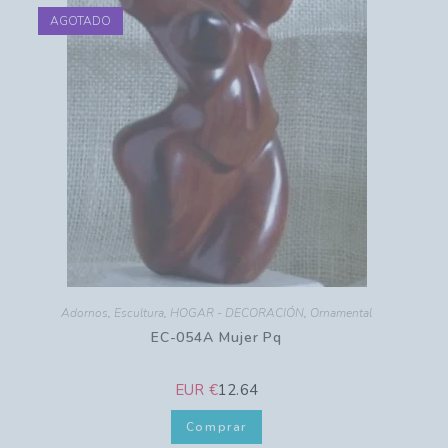
AGOTADO
Adornos
,
Escultura
,
HOGAR - DECORACIÓN
,
Ornamental
EC-054A Mujer Pq
EUR €
12.64
Comprar