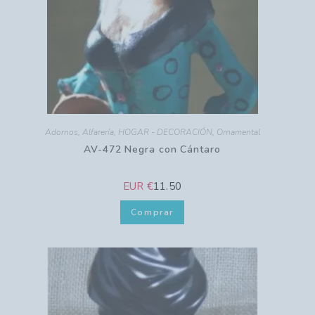
Adornos
,
Alfarería
,
HOGAR - DECORACIÓN
,
Ornamental
AV-472 Negra con Cántaro
EUR €
11.50
Comprar