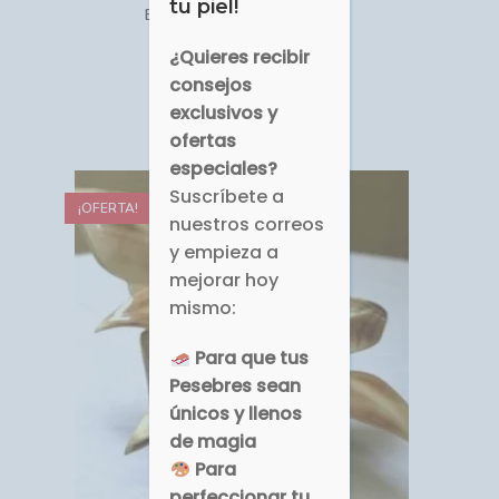
especiales?
EC-082 Delfín en Cacho
Suscríbete a
nuestros correos
EUR €
17.24
y empieza a
Comprar
mejorar hoy
mismo:
Para que tus
¡OFERTA!
Pesebres sean
únicos y llenos
de magia
Para
perfeccionar tu
estilo de
decoración
hogareña
Para cuidar la
salud y belleza