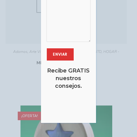
Recibe GRATIS
nuestros
consejos.
Adornos
,
Arte Vitro-Fusión
,
DETALLES DE ENCANTO
,
HOGAR -
DECORACIÓN
,
Ornamental
MN-316 GATO ACOSTADO
EUR €
19.52
Comprar
¡OFERTA!