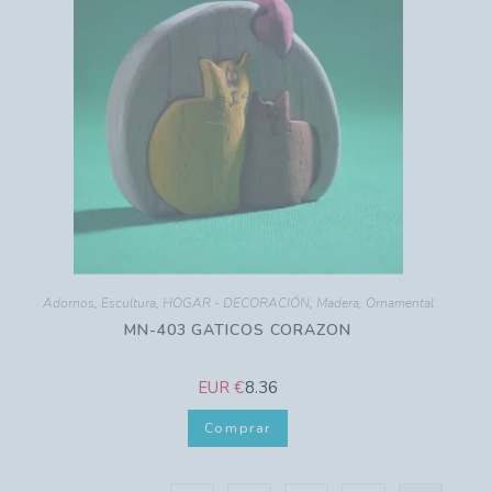
Adornos
,
Escultura
,
HOGAR - DECORACIÓN
,
Madera
,
Ornamental
MN-403 GATICOS CORAZON
EUR €
8.36
Comprar