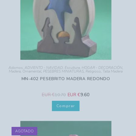
Adornos
,
ADVIENTO - NAVIDAD
,
Escultura
,
HOGAR - DECORACIÓN
,
Madera
,
Ornamental
,
PESEBRES MINIATURAS
,
Religioso
,
Talla Madera
MN-402 PESEBRITO MADERA REDONDO
EUR €
EUR €
9.60
10.70
Comprar
AGOTADO