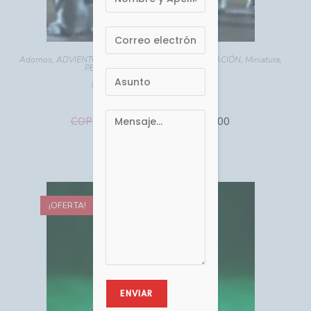
Adornos
,
ADVIENTO - NAVIDAD
,
HOGAR - DECORACIÓN
,
Miniatura
,
PESEBRES MINIATURAS
,
Religioso
MN-019 Pesebre Huida
COP $
COP $
38,400.00
42,800.00
Comprar
¡OFERTA!