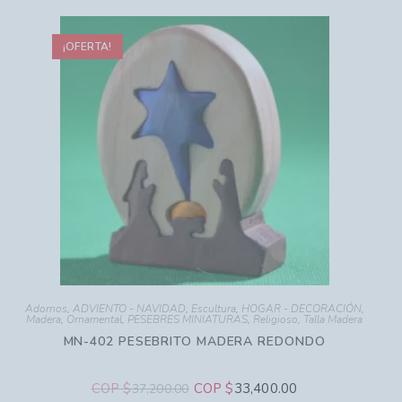
¡OFERTA!
Adornos
,
ADVIENTO - NAVIDAD
,
Escultura
,
HOGAR - DECORACIÓN
,
Madera
,
Ornamental
,
PESEBRES MINIATURAS
,
Religioso
,
Talla Madera
MN-402 PESEBRITO MADERA REDONDO
COP $
COP $
33,400.00
37,200.00