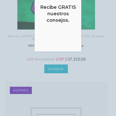
Recibe GRATIS
nuestros
consejos.
Adornos
,
ADVIENTO - NAVIDAD
,
HOGAR - DECORACIÓN
,
Miniatura
,
PESEBRES MINIATURAS
,
Religioso
MN-313 Virgen de Guadalupe
COP $
COP $
37,320.00
41,440.00
Comprar
AGOTADO