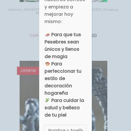
y empieza a
Adornos
,
ADVIENTO - NAVIDAD
,
HOGAR - DECORACIÓN
,
Miniatura
,
PESEBRES MINIATURAS
,
Religioso
mejorar hoy
MN-007 Pesebre Bulto
mismo:
Para que tus
COP $
COP $
32,000.00
35,600.00
Pesebres sean
Comprar
únicos y llenos
de magia
Para
perfeccionar tu
¡OFERTA!
estilo de
decoración
hogareña
Para cuidar la
salud y belleza
de tu piel