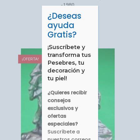
-1980
¿Deseas
CERRAR
COP $
20,000.00
ayuda
Gratis?
Comprar
¡Suscríbete y
transforma tus
¡OFERTA!
Pesebres, tu
decoración y
tu piel!
¿Quieres recibir
consejos
exclusivos y
ofertas
especiales?
Suscríbete a
nuestros correos