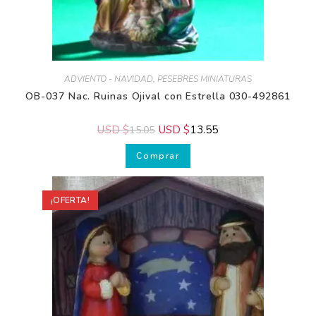
ADVIENTO - NAVIDAD
,
PESEBRES MINIATURAS
OB-037 Nac. Ruinas Ojival con Estrella 030-492861
USD $
USD $
13.55
15.05
¿Deseas
Comprar
ayuda
Gratis?
¡OFERTA!
¡Suscríbete y
transforma tus
Pesebres, tu
decoración y
tu piel!