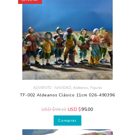
ADVIENTO - NAVIDAD
,
Aldeanos
,
Figuras
TF-002 Aldeanos Clásico 11cm 026-490396
USD $
USD $
95.00
98.10
Comprar