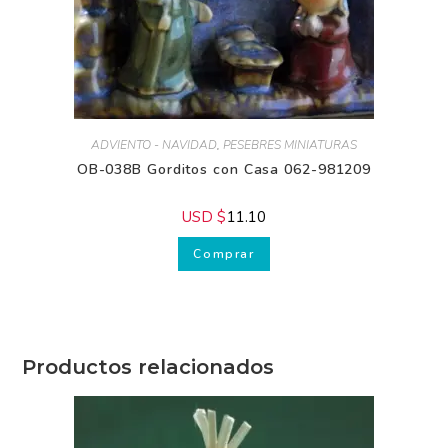
ADVIENTO - NAVIDAD
,
PESEBRES MINIATURAS
OB-038B Gorditos con Casa 062-981209
USD $
11.10
Comprar
Productos relacionados
Recibe GRATIS
nuestros
consejos.