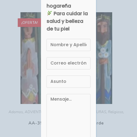
hogareña
Para cuidar la
salud y belleza
¡OFERTA!
de tu piel
Adornos
,
ADVIENTO - NAVIDAD
,
PESEBRES MINIATURAS
,
Religioso
,
Talla Madera
AA-350 Nacimiento Tríptico Verde