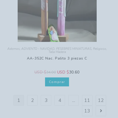
Adornos
,
ADVIENTO - NAVIDAD
,
PESEBRES MINIATURAS
,
Religioso
,
Talla Madera
AA-352C Nac. Palito 3 piezas C
USD $
USD $
30.60
34.00
Comprar
1
2
3
4
…
11
12
13