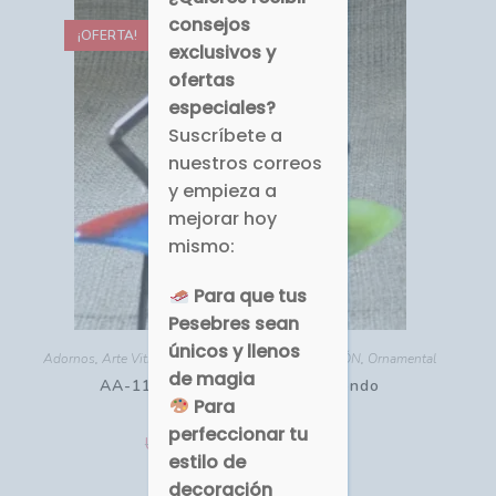
consejos
¡OFERTA!
exclusivos y
ofertas
especiales?
Suscríbete a
nuestros correos
y empieza a
mejorar hoy
mismo:
Para que tus
Pesebres sean
únicos y llenos
Adornos
,
Arte Vitro-Fusión
,
HOGAR - DECORACIÓN
,
Ornamental
de magia
AA-115B Quijote Sentado Leyendo
Para
perfeccionar tu
USD $
USD $
35.00
60.38
estilo de
Comprar
decoración