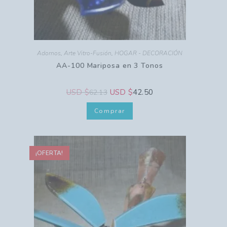
Adornos
,
Arte Vitro-Fusión
,
HOGAR - DECORACIÓN
AA-100 Mariposa en 3 Tonos
USD $
USD $
42.50
62.13
Comprar
¡OFERTA!