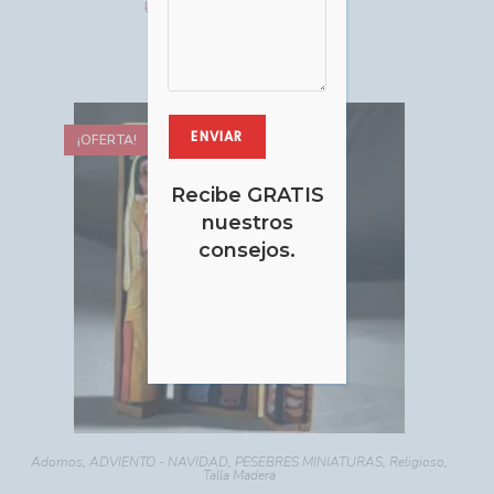
USD $
USD $
21.60
24.00
Comprar
¡OFERTA!
Recibe GRATIS
nuestros
consejos.
Adornos
,
ADVIENTO - NAVIDAD
,
PESEBRES MINIATURAS
,
Religioso
,
Talla Madera