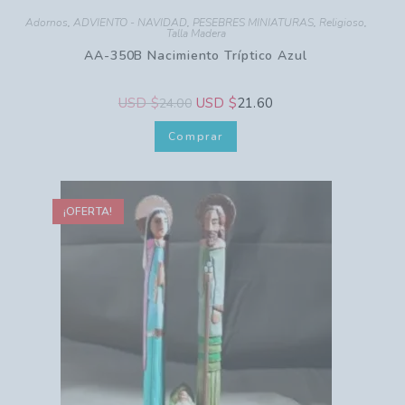
Adornos
,
ADVIENTO - NAVIDAD
,
PESEBRES MINIATURAS
,
Religioso
,
Talla Madera
AA-350B Nacimiento Tríptico Azul
USD $
USD $
21.60
24.00
Comprar
¡OFERTA!