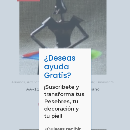
¿Deseas
CERRAR
ayuda
Gratis?
Adornos
,
Arte Vitro-Fusión
,
HOGAR - DECORACIÓN
,
Ornamental
¡Suscríbete y
AA-115A Quijote Sentado Mediano
transforma tus
Pesebres, tu
USD $
USD $
35.50
60.38
decoración y
tu piel!
Comprar
¿Quieres recibir