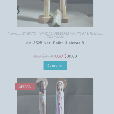
Adornos
,
ADVIENTO - NAVIDAD
,
PESEBRES MINIATURAS
,
Religioso
,
Talla Madera
AA-352B Nac. Palito 3 piezas B
USD $
USD $
30.60
34.00
Comprar
¡OFERTA!