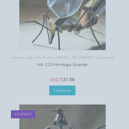
Adornos
,
Arte Vitro-Fusión
,
HOGAR - DECORACIÓN
,
Ornamental
AA-112 Hormiga Grande
USD $
37.88
Comprar
AGOTADO