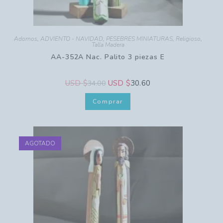
Adornos
,
ADVIENTO - NAVIDAD
,
PESEBRES MINIATURAS
,
Religioso
,
Talla Madera
AA-352A Nac. Palito 3 piezas E
USD $
USD $
30.60
34.00
Comprar
AGOTADO