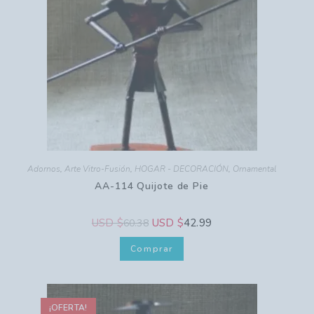
Adornos
,
Arte Vitro-Fusión
,
HOGAR - DECORACIÓN
,
Ornamental
AA-114 Quijote de Pie
USD $
USD $
42.99
60.38
Comprar
¡OFERTA!