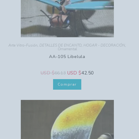
Arte Vitro-Fusión
,
DETALLES DE ENCANTO
,
HOGAR - DECORACIÓN
,
Ornamental
AA-105 Libelula
USD $
USD $
42.50
66.13
Comprar