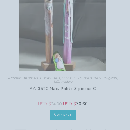
Adornos
,
ADVIENTO - NAVIDAD
,
PESEBRES MINIATURAS
,
Religioso
,
Talla Madera
AA-352C Nac. Palito 3 piezas C
USD $
USD $
30.60
34.00
Comprar