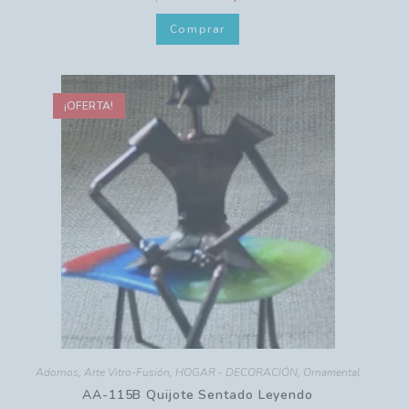
Comprar
¡OFERTA!
Adornos
,
Arte Vitro-Fusión
,
HOGAR - DECORACIÓN
,
Ornamental
AA-115B Quijote Sentado Leyendo