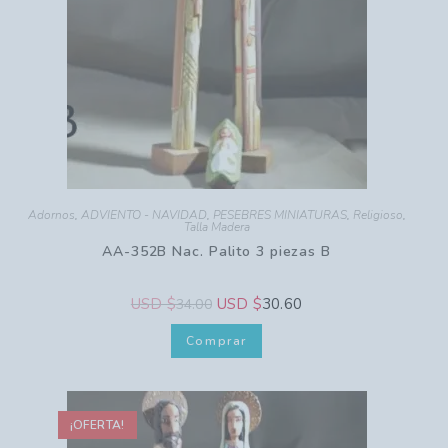
Adornos
,
ADVIENTO - NAVIDAD
,
PESEBRES MINIATURAS
,
Religioso
,
Talla Madera
AA-352B Nac. Palito 3 piezas B
USD $
USD $
30.60
34.00
Comprar
¡OFERTA!