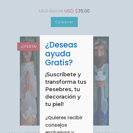
USD $
USD $
35.00
60.38
Comprar
¿Deseas
CERRAR
¡OFERTA!
ayuda
Gratis?
¡Suscríbete y
transforma tus
Pesebres, tu
decoración y
tu piel!
¿Quieres recibir
consejos
exclusivos y