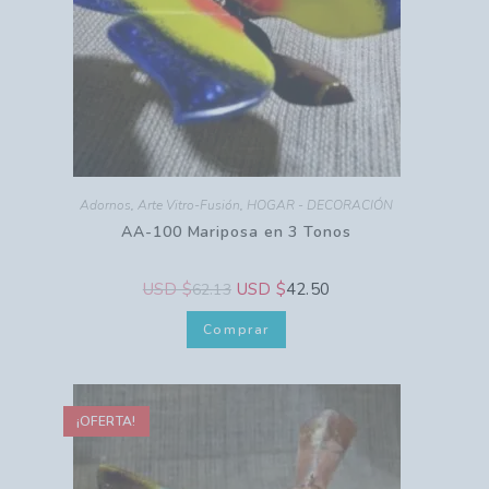
Adornos
,
Arte Vitro-Fusión
,
HOGAR - DECORACIÓN
AA-100 Mariposa en 3 Tonos
USD $
USD $
42.50
62.13
Comprar
¡OFERTA!