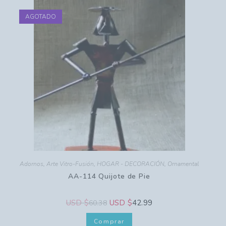
AGOTADO
Adornos
,
Arte Vitro-Fusión
,
HOGAR - DECORACIÓN
,
Ornamental
AA-114 Quijote de Pie
USD $
USD $
42.99
60.38
Comprar