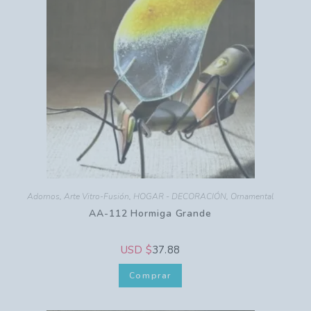
Adornos
,
Arte Vitro-Fusión
,
HOGAR - DECORACIÓN
,
Ornamental
AA-112 Hormiga Grande
USD $
37.88
Comprar