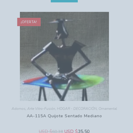
¡OFERTA!
Adornos
,
Arte Vitro-Fusión
,
HOGAR - DECORACIÓN
,
Ornamental
AA-115A Quijote Sentado Mediano
USD $
USD $
35.50
60.38