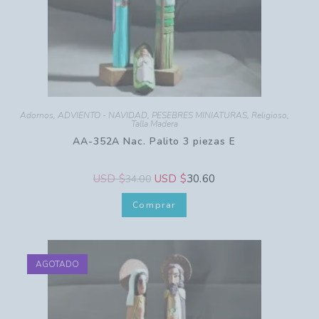
Adornos
,
ADVIENTO - NAVIDAD
,
PESEBRES MINIATURAS
,
Religioso
,
Talla Madera
AA-352A Nac. Palito 3 piezas E
USD $
USD $
30.60
34.00
Comprar
AGOTADO