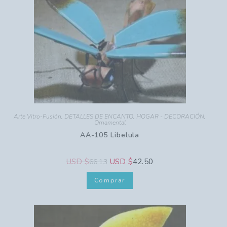
Arte Vitro-Fusión
,
DETALLES DE ENCANTO
,
HOGAR - DECORACIÓN
,
Ornamental
AA-105 Libelula
USD $
USD $
42.50
66.13
Comprar