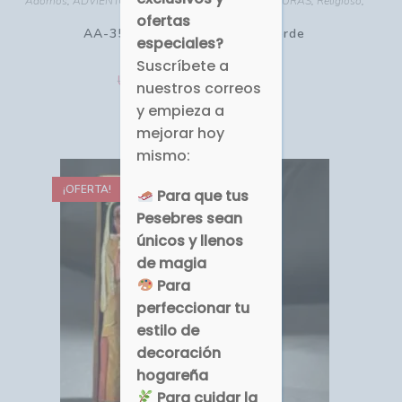
Adornos
,
ADVIENTO - NAVIDAD
,
PESEBRES MINIATURAS
,
Religioso
,
Talla Madera
ofertas
AA-350 Nacimiento Tríptico Verde
especiales?
Suscríbete a
USD $
USD $
21.60
24.00
nuestros correos
y empieza a
Comprar
mejorar hoy
mismo:
¡OFERTA!
Para que tus
Pesebres sean
únicos y llenos
de magia
Para
perfeccionar tu
estilo de
decoración
hogareña
Para cuidar la