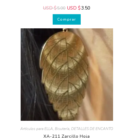
USD $
USD $
3.50
5.00
Comprar
Recibe GRATIS
nuestros
consejos.
Artículos para ELLA
,
Bisutería
,
DETALLES DE ENCANTO
XA-211 Zarcillo Hoja