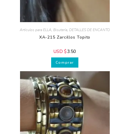
Artículos para ELLA
,
Bisutería
,
DETALLES DE ENCANTO
XA-215 Zarcillos Topito
USD $
3.50
Comprar