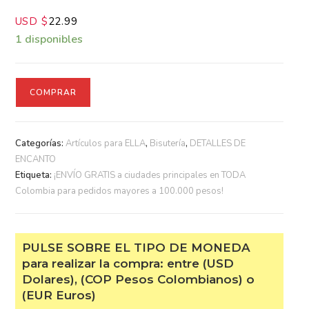
USD $
22.99
1 disponibles
COMPRAR
Categorías:
Artículos para ELLA
,
Bisutería
,
DETALLES DE
ENCANTO
Etiqueta:
¡ENVÍO GRATIS a ciudades principales en TODA
Colombia para pedidos mayores a 100.000 pesos!
PULSE SOBRE EL TIPO DE MONEDA
para realizar la compra: entre (USD
Dolares), (COP Pesos Colombianos) o
(EUR Euros)