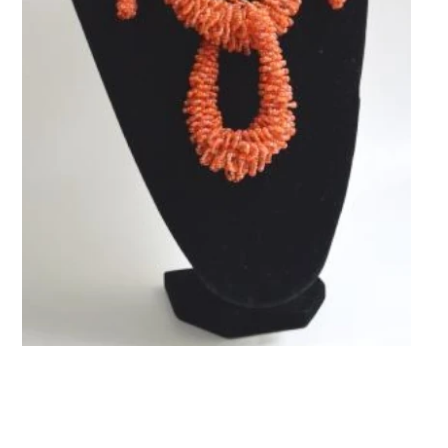
¿Deseas
CERRAR
ayuda
Gratis?
¡Suscríbete y
transforma tus
Pesebres, tu
decoración y
tu piel!
¿Quieres recibir