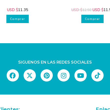
USD $
11.35
USD $
USD $
11.5
12.50
Comprar
Comprar
SIGUENOS EN LAS REDES SOCIALES
lientes:
Enlac