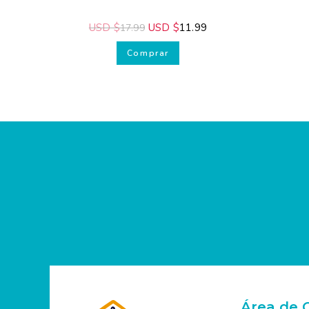
USD $
USD $
11.99
17.99
Comprar
Área de C