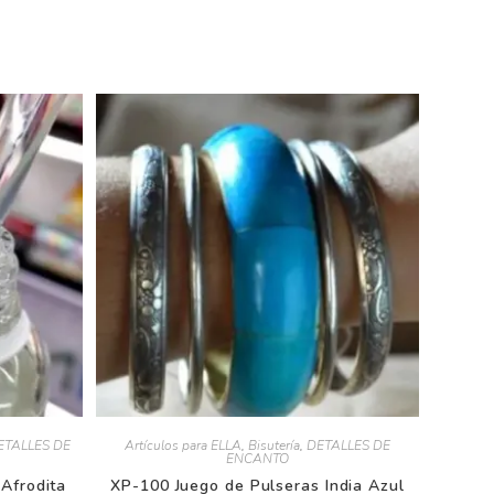
TALLES DE
Artículos para ELLA
,
Bisutería
,
DETALLES DE
ENCANTO
frodita
XP-100 Juego de Pulseras India Azul