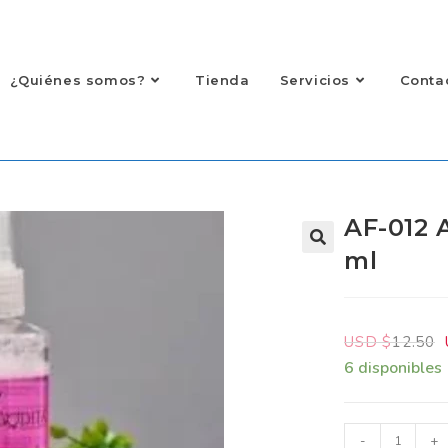
¿Quiénes somos?
Tienda
Servicios
Contac
AF-012 
ml
USD $
12.50
U
6 disponibles
-
+