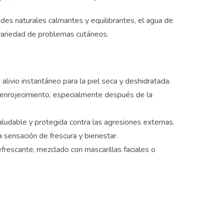
ades naturales calmantes y equilibrantes, el agua de
ión
 variedad de problemas cutáneos.
livio instantáneo para la piel seca y deshidratada.
l enrojecimiento, especialmente después de la
aludable y protegida contra las agresiones externas.
 sensación de frescura y bienestar.
frescante, mezclado con mascarillas faciales o