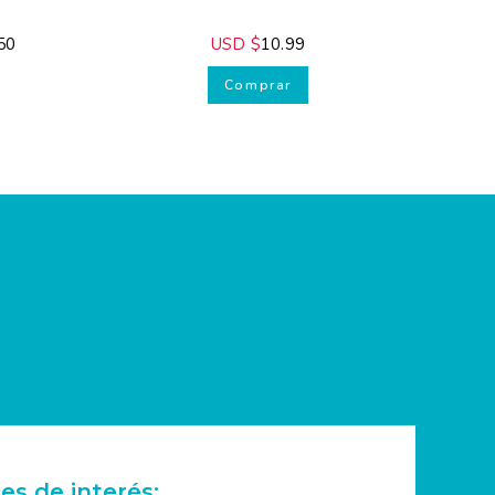
0
USD $
10.99
Comprar
es de interés: