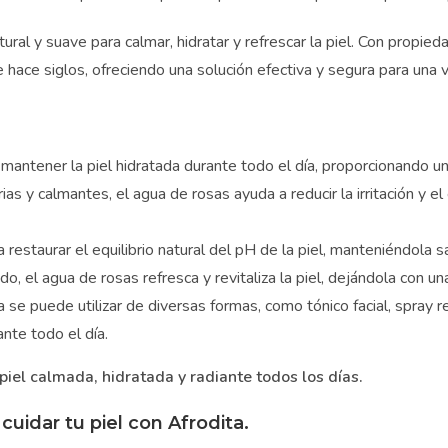
eseas ayuda Gratis?
ral y suave para calmar, hidratar y refrescar la piel. Con propied
uscríbete y transforma tus Pesebres, tu decorac
u piel!
 hace siglos, ofreciendo una solución efectiva y segura para una
eres recibir consejos exclusivos y ofertas especiales?
ríbete a nuestros correos y empieza a mejorar hoy mismo:
antener la piel hidratada durante todo el día, proporcionando un a
Para que tus Pesebres sean únicos y llenos de magia
Para perfeccionar tu estilo de decoración hogareña
s y calmantes, el agua de rosas ayuda a reducir la irritación y e
Para cuidar la salud y belleza de tu piel
restaurar el equilibrio natural del pH de la piel, manteniéndola s
 el agua de rosas refresca y revitaliza la piel, dejándola con una
e puede utilizar de diversas formas, como tónico facial, spray re
te todo el día.
iel calmada, hidratada y radiante todos los días.
uidar tu piel con Afrodita.