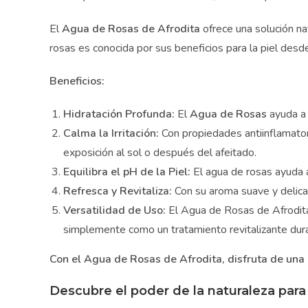
¿D
El
Agua de Rosas de Afrodita
ofrece una solución natu
¡S
y t
rosas es conocida por sus beneficios para la piel desde
¿Qui
Beneficios:
Susc
Hidratación Profunda:
El
Agua de Rosas
ayuda a m
Calma la Irritación:
Con propiedades antiinflamatoria
exposición al sol o después del afeitado.
Equilibra el pH de la Piel:
El agua de rosas ayuda a 
Refresca y Revitaliza:
Con su aroma suave y delicado,
Versatilidad de Uso:
El Agua de Rosas de Afrodita s
simplemente como un tratamiento revitalizante duran
Con el Agua de Rosas de Afrodita, disfruta de una p
Descubre el poder de la naturaleza para c