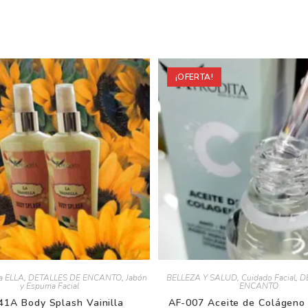
¡OFERTA!
a ELLA
,
DETALLES DE ENCANTO
,
Jabón
BELLEZA Y SALUD
,
Cuidado Facial
,
DE
y Espuma Facial
ENCANTO
1A Body Splash Vainilla
AF-007 Aceite de Colágeno A