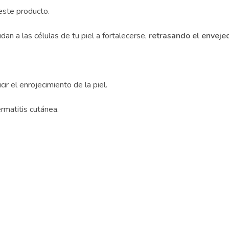
este producto.
an a las células de tu piel a fortalecerse,
retrasando el envejec
r el enrojecimiento de la piel.
matitis cutánea.
Recibe GRATIS nuestros consejos.