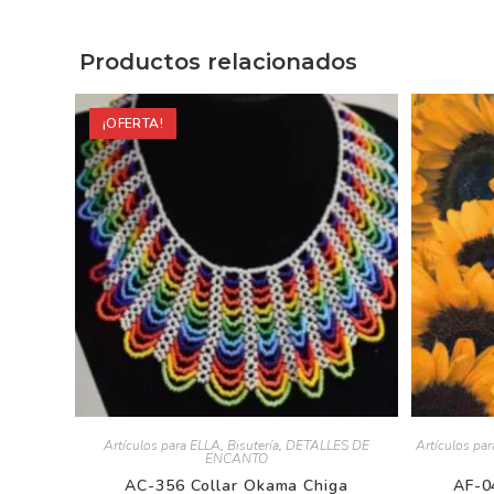
Productos relacionados
¡OFERTA!
Artículos para ELLA
,
Bisutería
,
DETALLES DE
Artículos par
ENCANTO
AC-356 Collar Okama Chiga
AF-04