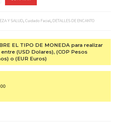
ZA Y SALUD
,
Cuidado Facial
,
DETALLES DE ENCANTO
RE EL TIPO DE MONEDA para realizar
 entre (USD Dolares), (COP Pesos
s) o (EUR Euros)
00