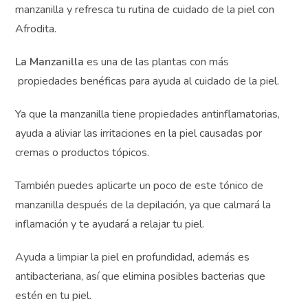
manzanilla,
puedes disfrutar de una piel calmada, suave
y radiante todos los días. Descubre el poder calmante
de la manzanilla y refresca tu rutina de cuidado de la piel
con Afrodita.
La Manzanilla
es una de las plantas con más
propiedades benéficas para ayuda al cuidado de la piel.
¿Deseas
ayuda
Ya que la manzanilla tiene propiedades antinflamatorias,
Gratis?
ayuda a aliviar las irritaciones en la piel causadas por
cremas o productos tópicos.
¡Suscríbete y
transforma tus
También puedes aplicarte un poco de este tónico de
Pesebres, tu
manzanilla después de la depilación, ya que calmará la
decoración y
inflamación y te ayudará a relajar tu piel.
tu piel!
Ayuda a limpiar la piel en profundidad, además es
¿Quieres recibir