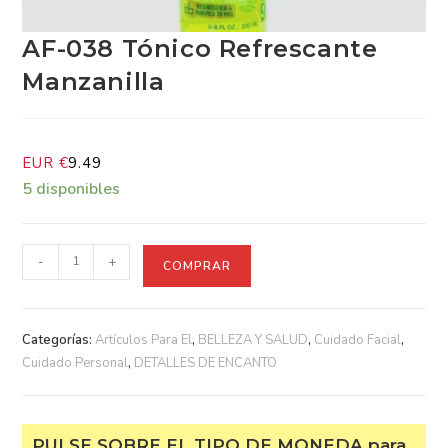
AF-038 Tónico Refrescante
Manzanilla
EUR €
9.49
5 disponibles
-
+
COMPRAR
Categorías:
Artículos Para El
,
BELLEZA Y SALUD
,
Cuidado Facial
,
Cuidado Personal
,
DETALLES DE ENCANTO
PULSE SOBRE EL TIPO DE MONEDA