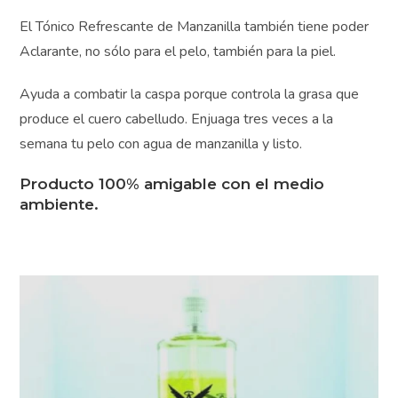
consejos exclusivos y
antibacteriana, así que elimina posibles bacterias que
ofertas especiales?
Suscríbete a nuestros
estén en tu piel.
correos y empieza a
mejorar hoy mismo:
El Tónico Refrescante de Manzanilla también tiene
Para que tus
poder Aclarante, no sólo para el pelo, también para la
Pesebres sean únicos
piel.
y llenos de magia
Para
perfeccionar tu estilo
Ayuda a combatir la caspa porque controla la grasa que
de decoración
produce el cuero cabelludo. Enjuaga tres veces a la
hogareña
Para cuidar la
semana tu pelo con agua de manzanilla y listo.
salud y belleza de tu
piel
Producto 100% amigable con el medio
ambiente.