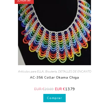
Comprar
¡OFERTA!
Artículos para ELLA
,
Bisutería
,
DETALLES DE ENCANTO
AC-356 Collar Okama Chiga
EUR €
EUR €
13.79
20.69