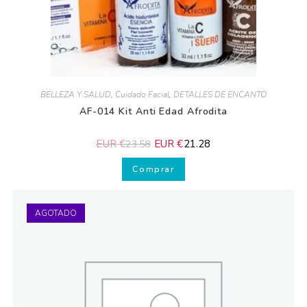
BELLEZA Y SALUD
,
Cuidado Facial
,
DETALLES DE ENCANTO
AF-014 Kit Anti Edad Afrodita
EUR €
EUR €
21.28
23.58
Comprar
AGOTADO