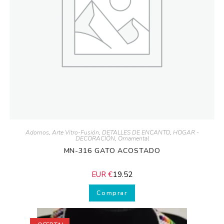
Adornos
,
Arte Vitro-Fusión
,
DETALLES DE ENCANTO
,
HOGAR -
DECORACIÓN
,
Ornamental
MN-316 GATO ACOSTADO
EUR €
19.52