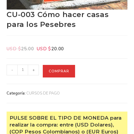
CU-003 Cómo hacer casas
para los Pesebres
USD $
25.00
USD $
20.00
-
+
COMPRAR
Categoría:
CURSOS DE PAGO
PULSE SOBRE EL TIPO DE MONEDA para
realizar la compra: entre (USD Dolares),
(COP Pesos Colombianos) o (EUR Euros)