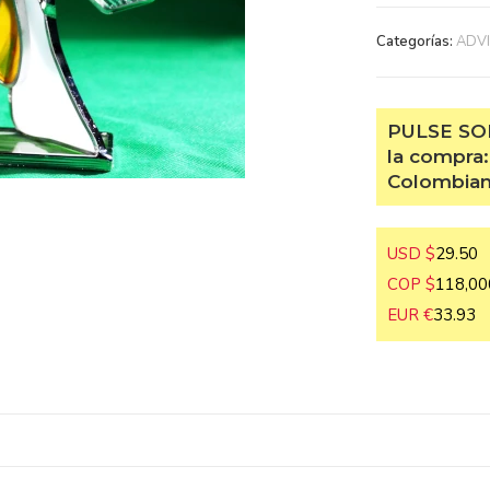
Categorías:
ADVIE
PULSE SOB
la compra:
Colombiano
USD $
29.50
COP $
118,000
EUR €
33.93