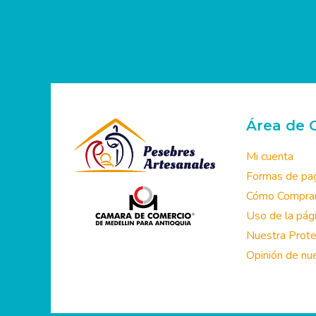
Área de C
Mi cuenta
Formas de pa
Cómo Comprar y
Uso de la pági
Nuestra Prot
Opinión de nue