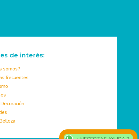
es de interés:
s somos?
s frecuentes
smo
es
Decoración
es
Belleza