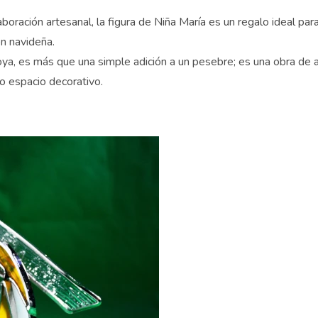
oración artesanal, la figura de Niña María es un regalo ideal para
Para que tus Pesebres sean únicos y llenos de magia
Para perfeccionar tu estilo de decoración hogareña
n navideña.
Para cuidar la salud y belleza de tu piel
, es más que una simple adición a un pesebre; es una obra de arte
o espacio decorativo.