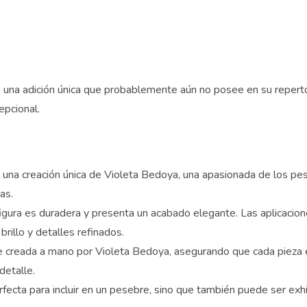
 una adición única que probablemente aún no posee en su repertori
pcional.
na creación única de Violeta Bedoya, una apasionada de los peseb
as.
gura es duradera y presenta un acabado elegante. Las aplicaciones
eseas ayuda Gratis?
illo y detalles refinados.
uscríbete y transforma tus Pesebres, tu decorac
reada a mano por Violeta Bedoya, asegurando que cada pieza es 
u piel!
etalle.
fecta para incluir en un pesebre, sino que también puede ser exhi
eres recibir consejos exclusivos y ofertas especiales?
ríbete a nuestros correos y empieza a mejorar hoy mismo: