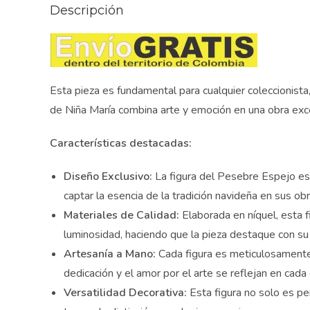
Descripción
Esta pieza es fundamental para cualquier coleccionista,
de Niña María combina arte y emoción en una obra exce
Características destacadas:
Diseño Exclusivo:
La figura del Pesebre Espejo es u
captar la esencia de la tradición navideña en sus obr
Materiales de Calidad:
Elaborada en níquel, esta fi
¿D
luminosidad, haciendo que la pieza destaque con su br
¡S
Artesanía a Mano:
Cada figura es meticulosamente c
y t
dedicación y el amor por el arte se reflejan en cada d
Versatilidad Decorativa:
Esta figura no solo es per
¿Qui
Susc