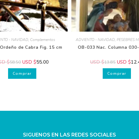
TO - NAVIDAD
,
Complementos
ADVIENTO - NAVIDAD
,
PESEBRES MI
rdeño de Cabra Fig. 15 cm
OB-033 Nac. Columna 030-
D $
USD $
55.00
USD $
USD $
12.4
58.50
13.85
Comprar
Comprar
SIGUENOS EN LAS REDES SOCIALES