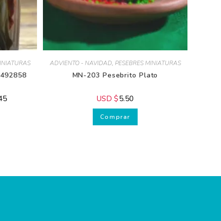
NIATURAS
ADVIENTO - NAVIDAD
,
PESEBRES MINIATURAS
492858
MN-203 Pesebrito Plato
5
USD $
5.50
Comprar