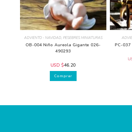
ADVIENTO - NAVIDAD
,
PESEBRES MINIATURAS
ADVIEN
OB-004 Niño Aureola Gigante 026-
PC-037 O
490293
US
USD $
46.20
Comprar