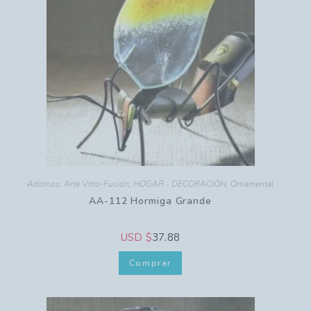
Adornos
,
Arte Vitro-Fusión
,
HOGAR - DECORACIÓN
,
Ornamental
AA-112 Hormiga Grande
USD $
37.88
Comprar