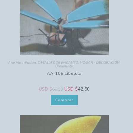
Arte Vitro-Fusión
,
DETALLES DE ENCANTO
,
HOGAR - DECORACIÓN
,
Ornamental
AA-105 Libelula
USD $
USD $
42.50
66.13
Comprar