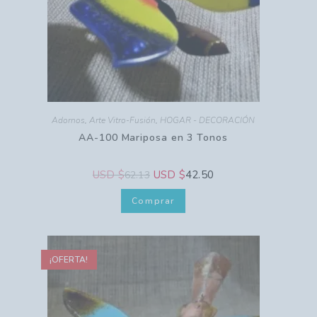
Adornos
,
Arte Vitro-Fusión
,
HOGAR - DECORACIÓN
AA-100 Mariposa en 3 Tonos
USD $
USD $
42.50
62.13
Comprar
¡OFERTA!