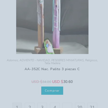
Adornos
,
ADVIENTO - NAVIDAD
,
PESEBRES MINIATURAS
,
Religioso
,
Talla Madera
AA-352C Nac. Palito 3 piezas C
USD $
USD $
30.60
34.00
Comprar
1
2
3
4
…
20
21