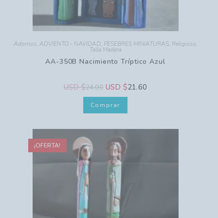
Adornos
,
ADVIENTO - NAVIDAD
,
PESEBRES MINIATURAS
,
Religioso
,
Talla Madera
AA-350B Nacimiento Tríptico Azul
USD $
USD $
21.60
24.00
Comprar
¡OFERTA!