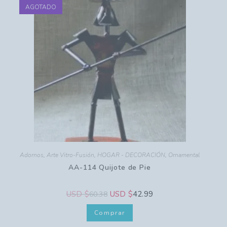
AGOTADO
Adornos
,
Arte Vitro-Fusión
,
HOGAR - DECORACIÓN
,
Ornamental
AA-114 Quijote de Pie
USD $
USD $
42.99
60.38
Comprar