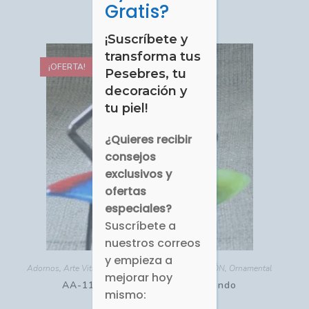
Gratis?
Comprar
¡Suscríbete y
transforma tus
¡OFERTA!
Pesebres, tu
decoración y
tu piel!
¿Quieres recibir
consejos
exclusivos y
ofertas
especiales?
Suscríbete a
nuestros correos
y empieza a
Adornos
,
Arte Vitro-Fusión
,
HOGAR - DECORACIÓN
,
Ornamental
mejorar hoy
AA-115B Quijote Sentado Leyendo
mismo: