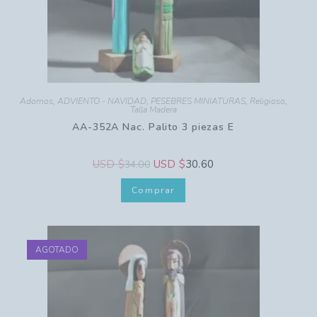
Adornos
,
ADVIENTO - NAVIDAD
,
PESEBRES MINIATURAS
,
Religioso
,
Talla Madera
AA-352A Nac. Palito 3 piezas E
USD $
USD $
30.60
34.00
Comprar
AGOTADO