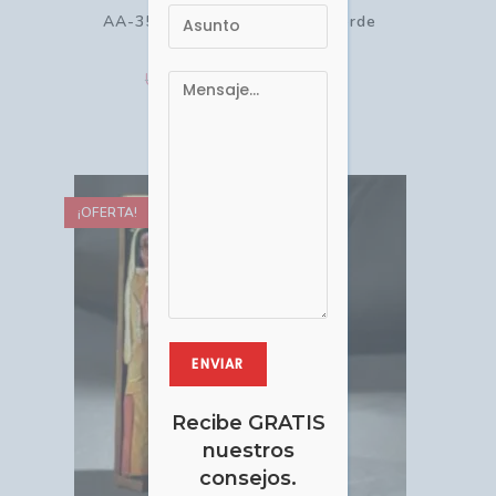
AA-350 Nacimiento Tríptico Verde
USD $
USD $
21.60
24.00
Comprar
¡OFERTA!
Recibe GRATIS
nuestros
consejos.