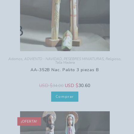
Adornos
,
ADVIENTO - NAVIDAD
,
PESEBRES MINIATURAS
,
Religioso
,
Talla Madera
AA-352B Nac. Palito 3 piezas B
USD $
USD $
30.60
34.00
Comprar
¡OFERTA!