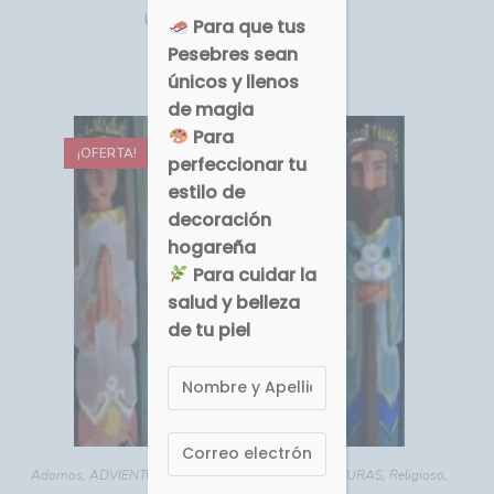
USD $
USD $
35.00
60.38
Para que tus
Pesebres sean
Comprar
únicos y llenos
de magia
Para
¡OFERTA!
perfeccionar tu
estilo de
decoración
hogareña
Para cuidar la
salud y belleza
de tu piel
Adornos
,
ADVIENTO - NAVIDAD
,
PESEBRES MINIATURAS
,
Religioso
,
Talla Madera