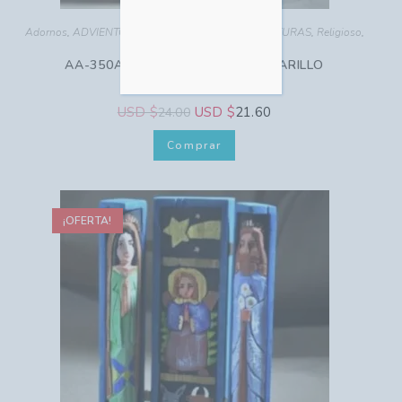
Adornos
,
ADVIENTO - NAVIDAD
,
PESEBRES MINIATURAS
,
Religioso
,
Talla Madera
AA-350A Nacimiento Tríptico AMARILLO
USD $
USD $
21.60
24.00
Comprar
¡OFERTA!