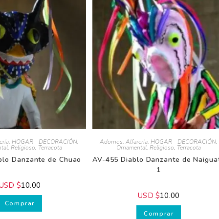
Recibe GRATIS nuestros consejos.
ría
,
HOGAR - DECORACIÓN
,
Adornos
,
Alfarería
,
HOGAR - DECORACIÓN
,
al
,
Religioso
,
Terracota
Ornamental
,
Religioso
,
Terracota
lo Danzante de Chuao
AV-455 Diablo Danzante de
Naiguatá 1
SD $
10.00
USD $
10.00
Comprar
Comprar