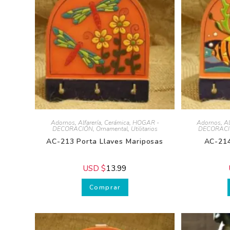
¿D
Adornos
,
Alfarería
,
Cerámica
,
HOGAR -
Adornos
,
Alf
¡S
DECORACIÓN
,
Ornamental
,
Utilitarios
DECORACI
y t
AC-213 Porta Llaves Mariposas
AC-214 
¿Qui
USD $
13.99
U
Susc
Comprar