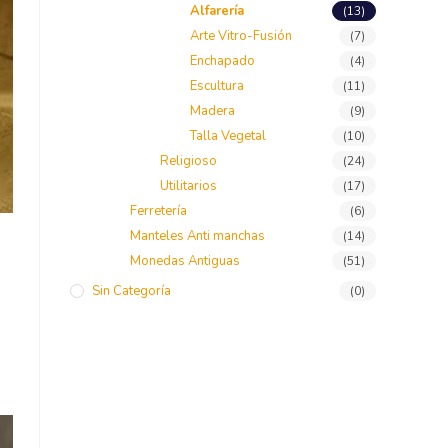
Alfarería
(13)
Arte Vitro-Fusión
(7)
Enchapado
(4)
Escultura
(11)
Madera
(9)
Talla Vegetal
(10)
Religioso
(24)
Utilitarios
(17)
Ferretería
(6)
Manteles Anti manchas
(14)
ión
Monedas Antiguas
(51)
Sin Categoría
(0)