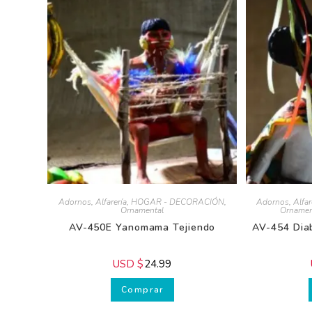
Adornos
,
Alfarería
,
HOGAR - DECORACIÓN
,
Adornos
,
Alfare
Ornamental
Ornament
AV-450E Yanomama Tejiendo
AV-454 Diab
USD $
24.99
U
Comprar