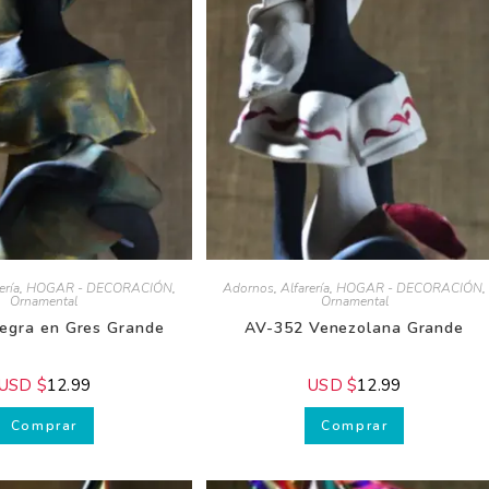
ría
,
HOGAR - DECORACIÓN
,
Adornos
,
Alfarería
,
HOGAR - DECORACIÓN
,
Ornamental
Ornamental
gra en Gres Grande
AV-352 Venezolana Grande
SD $
12.99
USD $
12.99
Comprar
Comprar