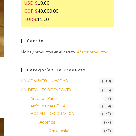
USD $
10.00
COP $
40,000.00
EUR €
11.50
Carrito
No hay productos en el carrito.
Añadir productos
Categorías De Producto
ADVIENTO - NAVIDAD
(119)
DETALLES DE ENCANTO
(256)
Artículos Para El
(7)
Artículos para ELLA
(109)
HOGAR - DECORACIÓN
(147)
Adornos
(77)
Ornamental
(47)