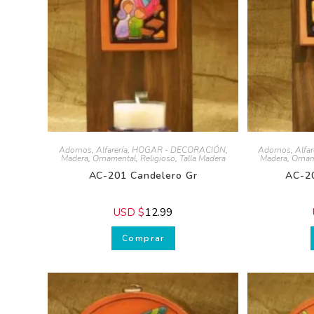
Adornos
,
Alfarería
,
HOGAR - DECORACIÓN
,
Adornos
,
Alfare
Madera
,
Ornamental
,
Religioso
,
Talla Madera
Madera
,
Orname
AC-201 Candelero Gr
AC-20
USD $
12.99
U
Comprar