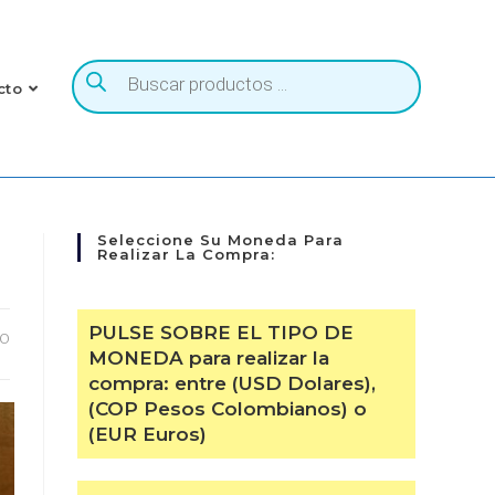
to
Seleccione Su Moneda Para
Realizar La Compra:
PULSE SOBRE EL TIPO DE
O
MONEDA para realizar la
compra: entre (USD Dolares),
(COP Pesos Colombianos) o
(EUR Euros)