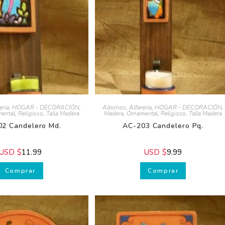
ría
,
HOGAR - DECORACIÓN
,
Adornos
,
Alfarería
,
HOGAR - DECORACIÓN
,
ntal
,
Religioso
,
Talla Madera
Madera
,
Ornamental
,
Religioso
,
Talla Madera
2 Candelero Md.
AC-203 Candelero Pq.
SD $
11.99
USD $
9.99
Comprar
Comprar