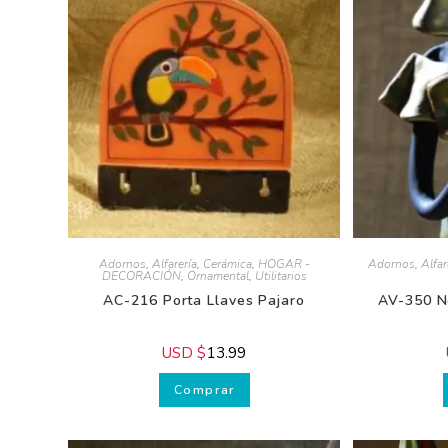
Adornos
,
Alfarería
,
Cerámica
,
HOGAR -
Adornos
,
Alfare
DECORACIÓN
,
Ornamental
,
Utilitarios
AC-216 Porta Llaves Pajaro
AV-350 Ne
USD $
13.99
U
Comprar