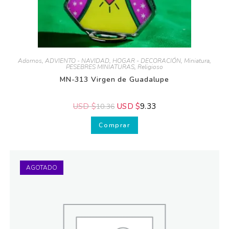
Adornos
,
ADVIENTO - NAVIDAD
,
HOGAR - DECORACIÓN
,
Miniatura
,
PESEBRES MINIATURAS
,
Religioso
Recibe GRATIS
MN-313 Virgen de Guadalupe
nuestros
consejos.
USD $
USD $
9.33
10.36
Comprar
AGOTADO