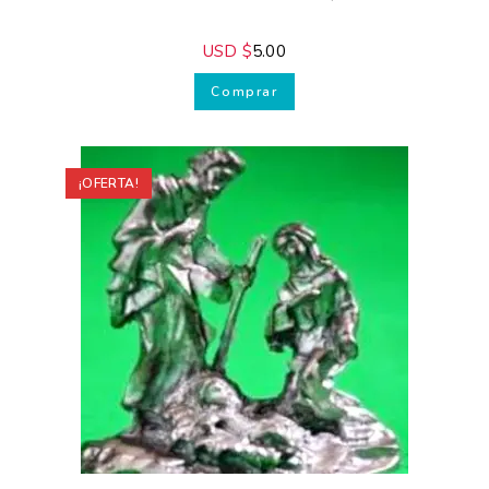
-1980
USD $
5.00
Comprar
¿Deseas
¡OFERTA!
ayuda
Gratis?
¡Suscríbete y
transforma tus
Pesebres, tu
decoración y
tu piel!
¿Quieres recibir