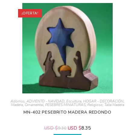
¡OFERTA!
Adornos
,
ADVIENTO - NAVIDAD
,
Escultura
,
HOGAR - DECORACIÓN
,
Madera
,
Ornamental
,
PESEBRES MINIATURAS
,
Religioso
,
Talla Madera
MN-402 PESEBRITO MADERA REDONDO
USD $
USD $
8.35
9.30