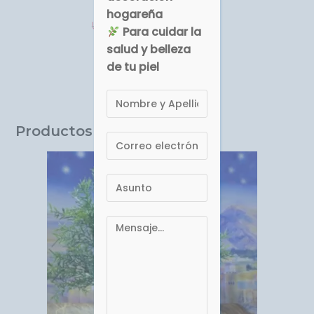
hogareña
USD $
USD $
95.00
98.10
Para cuidar la
salud y belleza
Comprar
de tu piel
Productos relacionados