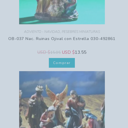
ADVIENTO - NAVIDAD
,
PESEBRES MINIATURAS
OB-037 Nac. Ruinas Ojival con Estrella 030-492861
USD $
USD $
13.55
15.05
Comprar