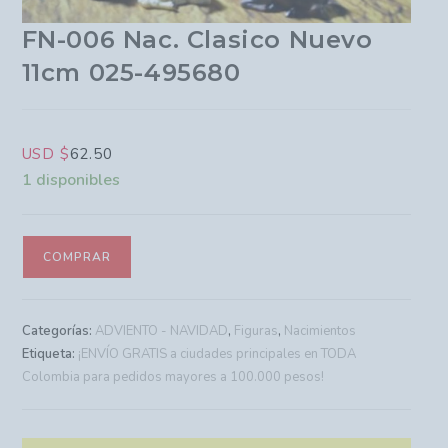
FN-006 Nac. Clasico Nuevo
11cm 025-495680
USD $
62.50
1 disponibles
COMPRAR
Categorías:
ADVIENTO - NAVIDAD
,
Figuras
,
Nacimientos
Etiqueta:
¡ENVÍO GRATIS a ciudades principales en TODA
Colombia para pedidos mayores a 100.000 pesos!