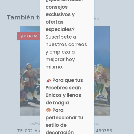
consejos
exclusivos y
También te recomendamos…
ofertas
especiales?
Suscríbete a
¡OFERTA!
nuestros correos
y empieza a
mejorar hoy
mismo:
Para que tus
Pesebres sean
únicos y llenos
de magia
Para
perfeccionar tu
ADVIENTO - NAVIDAD
,
Aldeanos
,
Figuras
estilo de
TF-002 Aldeanos Clásico 11cm 026-490396
decoración