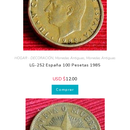
Para que tus
Pesebres sean únicos
y llenos de magia
Para
perfeccionar tu estilo
de decoración
hogareña
Para cuidar la
salud y belleza de tu
piel
HOGAR - DECORACIÓN
,
Monedas Antiguas
,
Monedas Antiguas
LG-252 España 100 Pesetas 1985
USD $
12.00
Comprar