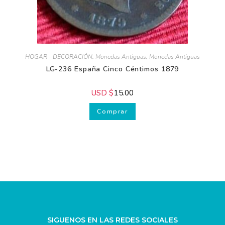
HOGAR - DECORACIÓN
,
Monedas Antiguas
,
Monedas Antiguas
LG-236 España Cinco Céntimos 1879
USD $
15.00
Comprar