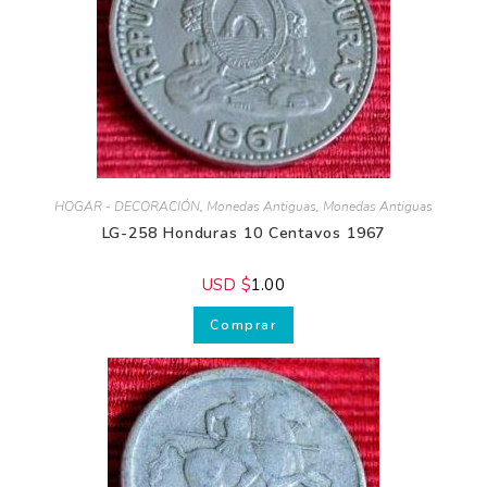
Para que tus
Pesebres sean únicos
y llenos de magia
Para
perfeccionar tu estilo
de decoración
hogareña
Para cuidar la
salud y belleza de tu
piel
HOGAR - DECORACIÓN
,
Monedas Antiguas
,
Monedas Antiguas
LG-258 Honduras 10 Centavos 1967
USD $
1.00
Comprar