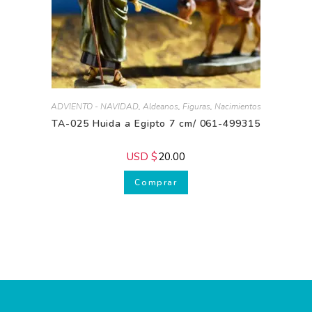
ADVIENTO - NAVIDAD
,
Aldeanos
,
Figuras
,
Nacimientos
TA-025 Huida a Egipto 7 cm/ 061-499315
USD $
20.00
Comprar