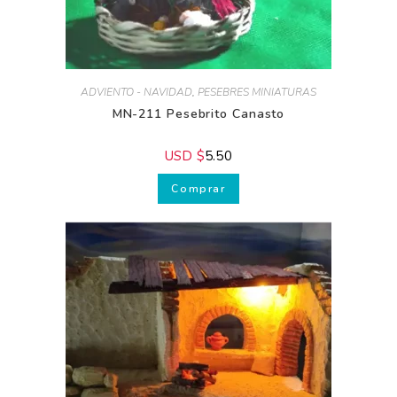
ADVIENTO - NAVIDAD
,
PESEBRES MINIATURAS
MN-211 Pesebrito Canasto
USD $
5.50
Comprar