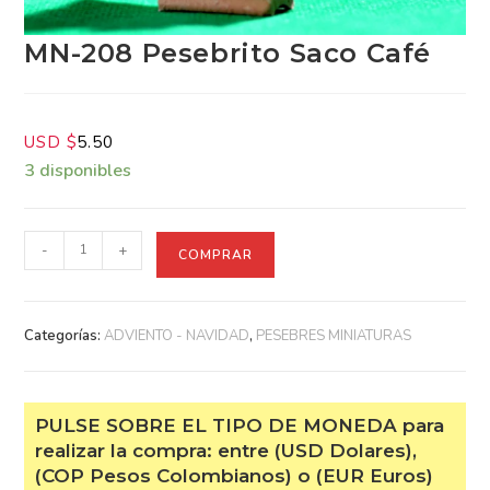
MN-208 Pesebrito Saco Café
USD $
5.50
3 disponibles
-
+
COMPRAR
Categorías:
ADVIENTO - NAVIDAD
,
PESEBRES MINIATURAS
PULSE SOBRE EL TIPO DE MONEDA
para realizar la compra: entre (USD
Dolares), (COP Pesos Colombianos) o