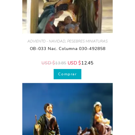
ADVIENTO - NAVIDAD
,
PESEBRES MINIATURAS
OB-033 Nac. Columna 030-492858
USD $
USD $
12.45
13.85
Comprar