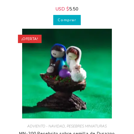
ADVIENTO - NAVIDAD
,
PESEBRES MINIATURAS
MN-202 Pesebrito Gualanday
USD $
5.50
Comprar
¡OFERTA!