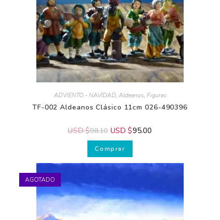
ADVIENTO - NAVIDAD
,
Aldeanos
,
Figuras
TF-002 Aldeanos Clásico 11cm 026-490396
USD $
USD $
95.00
98.10
Comprar
AGOTADO