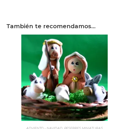
¡Suscríbete y
transforma tus
Pesebres, tu
También te recomendamos…
decoración y
tu piel!
¿Quieres recibir
consejos exclusivos y
ofertas especiales?
Suscríbete a nuestros
correos y empieza a
mejorar hoy mismo:
Para que tus
Pesebres sean únicos
y llenos de magia
Para
perfeccionar tu estilo
de decoración
hogareña
Para cuidar la
salud y belleza de tu
ADVIENTO - NAVIDAD
,
PESEBRES MINIATURAS