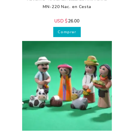
piel
MN-220 Nac. en Cesta
USD $
26.00
Comprar