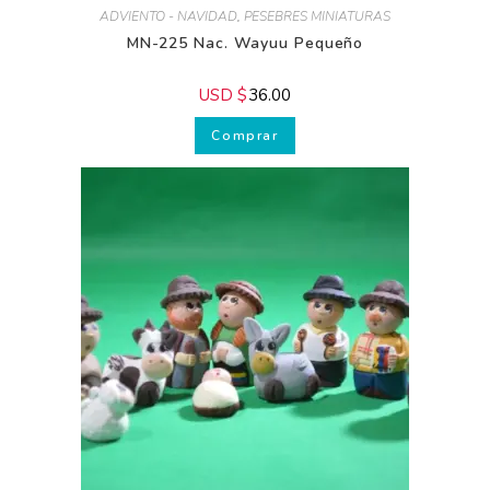
ADVIENTO - NAVIDAD
,
PESEBRES MINIATURAS
MN-225 Nac. Wayuu Pequeño
USD $
36.00
Recibe GRATIS
nuestros
Comprar
consejos.