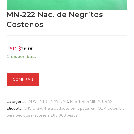
MN-222 Nac. de Negritos
Costeños
USD $
36.00
1 disponibles
COMPRAR
Categorías:
ADVIENTO - NAVIDAD
,
PESEBRES MINIATURAS
Etiqueta:
¡ENVÍO GRATIS a ciudades principales en TODA
Colombia para pedidos mayores a 100.000 pesos!