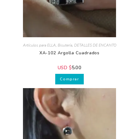
Artículos para ELLA
,
Bisutería
,
DETALLES DE ENCANTO
XA-102 Argolla Cuadrados
USD $
5.00
Comprar