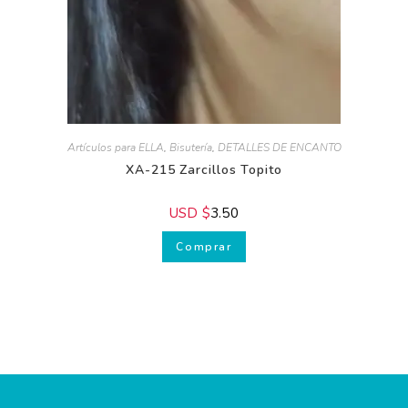
Artículos para ELLA
,
Bisutería
,
DETALLES DE ENCANTO
XA-215 Zarcillos Topito
USD $
3.50
Comprar