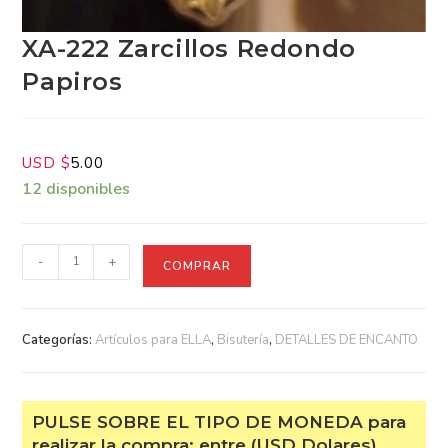
XA-222 Zarcillos Redondo
Papiros
USD $
5.00
12 disponibles
-
+
COMPRAR
Categorías:
Artículos para ELLA
,
Bisutería
,
DETALLES DE
ENCANTO
PULSE SOBRE EL TIPO DE MONEDA