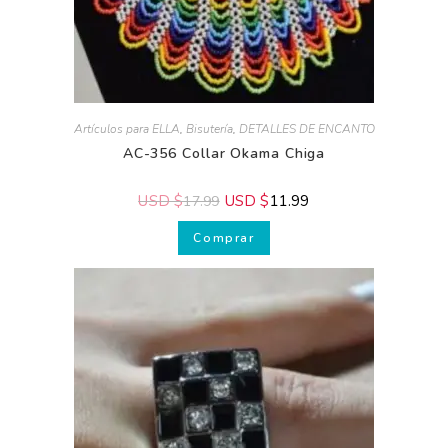
Artículos para ELLA
,
Bisutería
,
DETALLES DE ENCANTO
AC-356 Collar Okama Chiga
USD $
USD $
11.99
17.99
Comprar