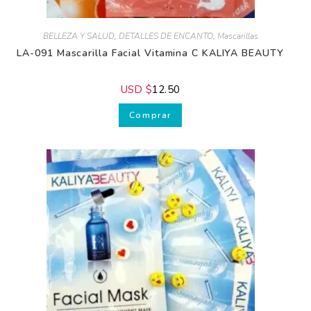
BELLEZA Y SALUD
,
DETALLES DE ENCANTO
,
Mascarillas
LA-091 Mascarilla Facial Vitamina C KALIYA BEAUTY
USD $
12.50
Recibe GRATIS
Comprar
nuestros
consejos.