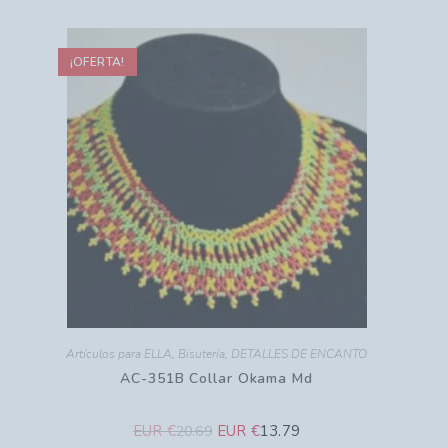
¡OFERTA!
Artículos para ELLA
,
Bisutería
,
DETALLES DE ENCANTO
AC-351B Collar Okama Md
EUR €
EUR €
13.79
20.69