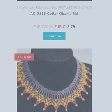
Artículos para ELLA
,
Bisutería
,
DETALLES DE ENCANTO
AC-351E Collar Okama Md
EUR €
EUR €
13.79
20.69
Comprar
¡OFERTA!