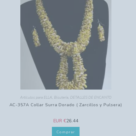
Artículos para ELLA
,
Bisutería
,
DETALLES DE ENCANTO
AC-357A Collar Surra Dorado ( Zarcillos y Pulsera)
EUR €
26.44
Comprar