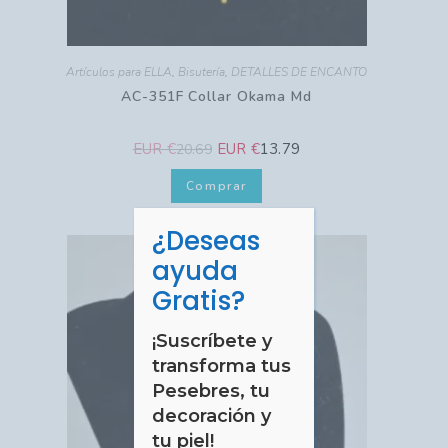
Artículos para ELLA
,
Bisutería
,
DETALLES DE ENCANTO
AC-351F Collar Okama Md
EUR €
EUR €
13.79
20.69
Comprar
¿Deseas
CERRAR
ayuda
Gratis?
¡Suscríbete y
transforma tus
Pesebres, tu
decoración y
tu piel!