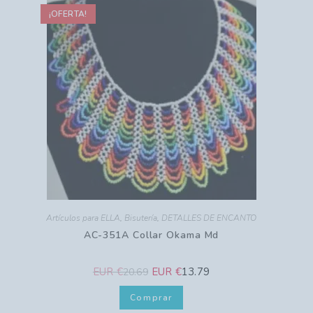
¡OFERTA!
Artículos para ELLA
,
Bisutería
,
DETALLES DE ENCANTO
AC-351A Collar Okama Md
EUR €
EUR €
13.79
20.69
Comprar