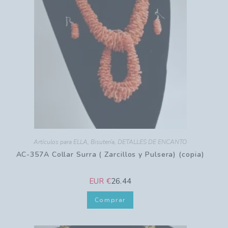
Artículos para ELLA
,
Bisutería
,
DETALLES DE ENCANTO
AC-357A Collar Surra ( Zarcillos y Pulsera) (copia)
EUR €
26.44
Comprar