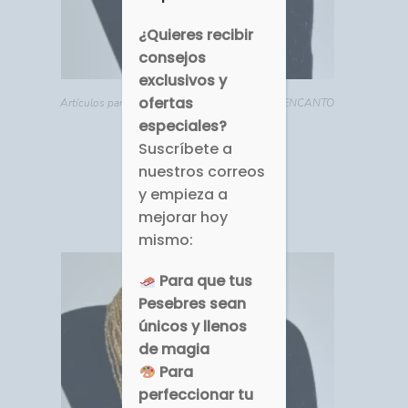
¿Quieres recibir
consejos
exclusivos y
ofertas
Artículos para ELLA
,
Bisutería
,
DETALLES DE ENCANTO
especiales?
AC-352 Collar Joma
Suscríbete a
nuestros correos
EUR €
18.39
y empieza a
Comprar
mejorar hoy
mismo:
Para que tus
Pesebres sean
únicos y llenos
de magia
Para
perfeccionar tu