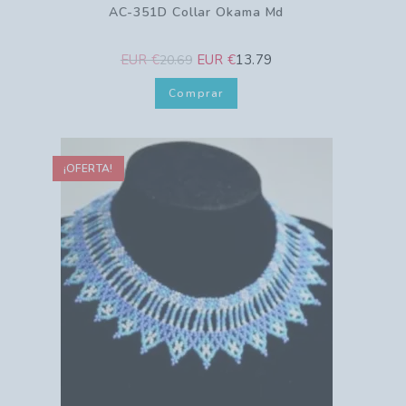
AC-351D Collar Okama Md
EUR €
EUR €
13.79
20.69
Comprar
¡OFERTA!