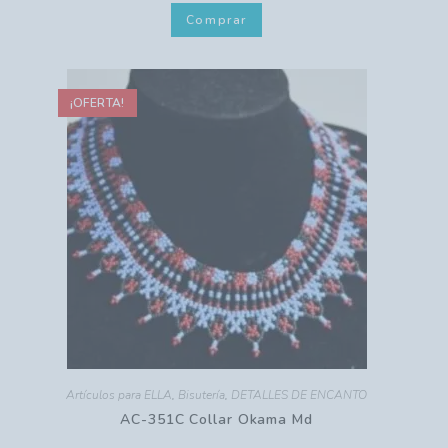
Comprar
¡OFERTA!
Artículos para ELLA
,
Bisutería
,
DETALLES DE ENCANTO
AC-351C Collar Okama Md