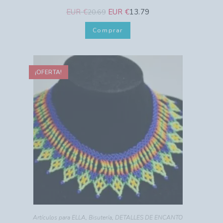
EUR €
EUR €
13.79
20.69
Comprar
¡OFERTA!
Artículos para ELLA
,
Bisutería
,
DETALLES DE ENCANTO