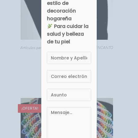
estilo de
decoración
hogareña
Para cuidar la
salud y belleza
de tu piel
Artículos para ELLA
,
Bisutería
,
DETALLES DE ENCANTO
AC-354 Collar Maca
EUR €
15.72
Comprar
¡OFERTA!