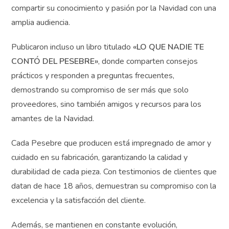
sociales como Facebook, Instagram y Twitter, así como
a través de su canal de YouTube y TikTok, se esfuerzan
por compartir su conocimiento y pasión por la Navidad
con una amplia audiencia.
Publicaron incluso un libro titulado
«LO QUE NADIE TE
CONTÓ DEL PESEBRE»
, donde comparten consejos
prácticos y responden a preguntas frecuentes,
demostrando su compromiso de ser más que solo
proveedores, sino también amigos y recursos para los
amantes de la Navidad.
Cada Pesebre que producen está impregnado de amor
¿Quieres recibir
consejos exclusivos y
y cuidado en su fabricación, garantizando la calidad y
ofertas especiales?
durabilidad de cada pieza. Con testimonios de clientes
que datan de hace 18 años, demuestran su compromiso
con la excelencia y la satisfacción del cliente.