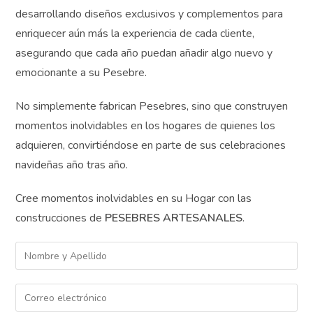
Para que tus
Pesebres sean únicos
Además, se mantienen en constante evolución,
y llenos de magia
desarrollando diseños exclusivos y complementos para
Para
perfeccionar tu estilo
enriquecer aún más la experiencia de cada cliente,
de decoración
asegurando que cada año puedan añadir algo nuevo y
hogareña
Para cuidar la
emocionante a su Pesebre.
salud y belleza de tu
piel
No simplemente fabrican Pesebres, sino que
construyen momentos inolvidables en los hogares de
quienes los adquieren, convirtiéndose en parte de sus
celebraciones navideñas año tras año.
Cree momentos inolvidables en su Hogar con las
construcciones de
PESEBRES ARTESANALES
.