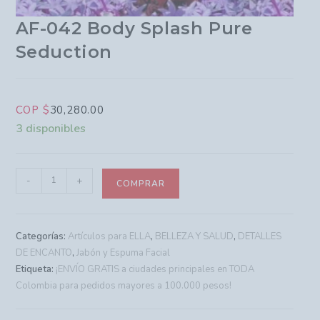
AF-042 Body Splash Pure
Seduction
COP $
30,280.00
3 disponibles
-
+
COMPRAR
Categorías:
Artículos para ELLA
,
BELLEZA Y SALUD
,
DETALLES
DE ENCANTO
,
Jabón y Espuma Facial
Etiqueta:
¡ENVÍO GRATIS a ciudades principales en TODA
Colombia para pedidos mayores a 100.000 pesos!