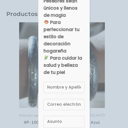
Pesebres sean
únicos y llenos
Productos relacionados
de magia
Para
perfeccionar tu
estilo de
decoración
hogareña
Para cuidar la
salud y belleza
de tu piel
Artículos para ELLA
,
Bisutería
,
DETALLES DE ENCANTO
XP-100 Juego de Pulseras India Azul