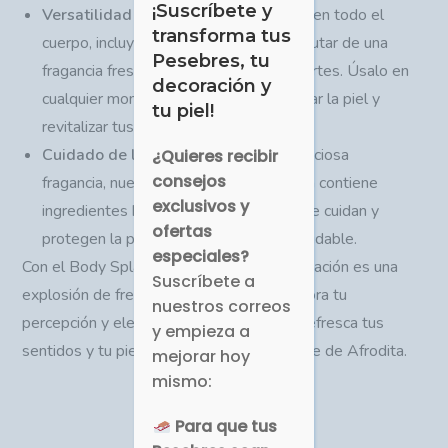
¡Suscríbete y
Versatilidad de Uso
: Puedes aplicarlo en todo el
transforma tus
cuerpo, incluyendo el cabello, para disfrutar de una
Pesebres, tu
fragancia fresca y duradera en todas partes. Úsalo en
decoración y
cualquier momento del día para refrescar la piel y
tu piel!
revitalizar tus sentidos.
Cuidado de la Piel
: Además de su deliciosa
¿Quieres recibir
consejos
fragancia, nuestro Body Splash también contiene
exclusivos y
ingredientes hidratantes y nutritivos que cuidan y
ofertas
protegen la piel, dejándola suave y saludable.
especiales?
Con el Body Splash de Afrodita, cada aplicación es una
Suscríbete a
explosión de frescura y fragancia que mejora tu
nuestros correos
percepción y eleva tu estado de ánimo. Refresca tus
y empieza a
sentidos y tu piel con el aroma revitalizante de Afrodita.
mejorar hoy
mismo:
Para que tus