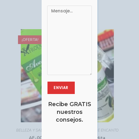
COP $
43,960.00
Comprar
¡OFERTA!
Recibe GRATIS
nuestros
consejos.
BELLEZA Y SALUD
,
Cuidado Facial
,
DETALLES DE ENCANTO
AF-002 SERUM Aguacate Afrodita