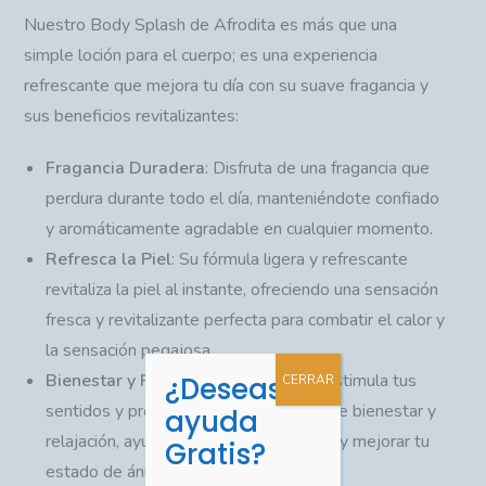
Nuestro Body Splash de Afrodita es más que una
simple loción para el cuerpo; es una experiencia
refrescante que mejora tu día con su suave fragancia y
sus beneficios revitalizantes:
Fragancia Duradera
: Disfruta de una fragancia que
perdura durante todo el día, manteniéndote confiado
y aromáticamente agradable en cualquier momento.
Refresca la Piel
: Su fórmula ligera y refrescante
revitaliza la piel al instante, ofreciendo una sensación
fresca y revitalizante perfecta para combatir el calor y
la sensación pegajosa.
Bienestar y Relajación
: La fragancia estimula tus
¿Deseas
CERRAR
sentidos y proporciona una sensación de bienestar y
ayuda
relajación, ayudando a reducir el estrés y mejorar tu
Gratis?
estado de ánimo.