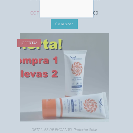
COP $
COP $
46,000.00
50,000.00
Comprar
¡OFERTA!
DETALLES DE ENCANTO
,
Protector Solar