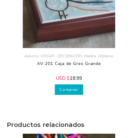
Recibe GRATIS
nuestros
consejos.
Adornos
,
HOGAR - DECORACIÓN
,
Madera
,
Utilitarios
AV-201 Caja de Gres Grande
USD $
18.99
Comprar