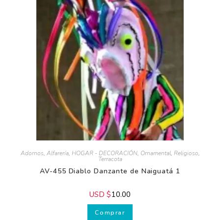
Productos relacionados
Adornos
,
Alfarería
,
HOGAR - DECORACIÓN
,
Ornamental
,
Religioso
,
Terracota
AV-455 Diablo Danzante de Naiguatá 1