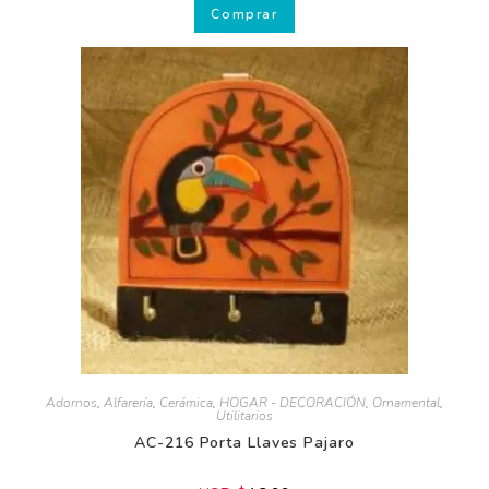
AV-454 Diablo Danzante de Chuao
USD $
10.00
Comprar
Adornos
,
Alfarería
,
Cerámica
,
HOGAR - DECORACIÓN
,
Ornamental
,