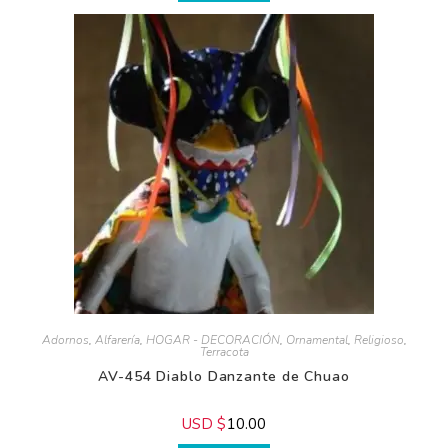
USD $
10.00
Comprar
Adornos
,
Alfarería
,
HOGAR - DECORACIÓN
,
Ornamental
,
Religioso
,
Terracota