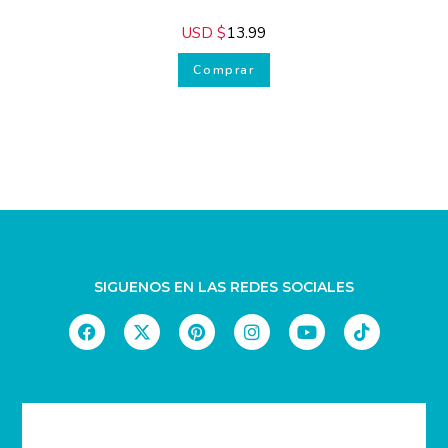
Adornos
,
Alfarería
,
Cerámica
,
HOGAR - DECORACIÓN
,
Ornamental
,
Utilitarios
AC-214 Porta Llaves Pez
USD $
13.99
Comprar
SIGUENOS EN LAS REDES SOCIALES