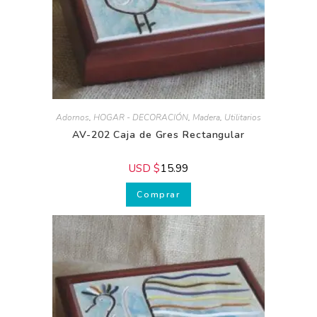
Para
perfeccionar tu estilo
de decoración
hogareña
Para cuidar la
salud y belleza de tu
piel
Adornos
,
HOGAR - DECORACIÓN
,
Madera
,
Utilitarios
AV-202 Caja de Gres Rectangular
USD $
15.99
Comprar