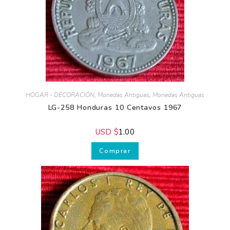
Para que tus
Pesebres sean únicos
y llenos de magia
Para
perfeccionar tu estilo
de decoración
hogareña
Para cuidar la
salud y belleza de tu
piel
HOGAR - DECORACIÓN
,
Monedas Antiguas
,
Monedas Antiguas
LG-258 Honduras 10 Centavos 1967
USD $
1.00
Comprar