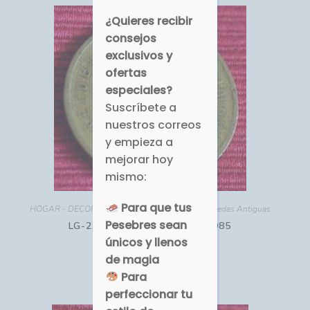
¿Quieres recibir
consejos
exclusivos y
ofertas
especiales?
Suscríbete a
nuestros correos
y empieza a
mejorar hoy
mismo:
Para que tus
HOGAR - DECORACIÓN
,
Monedas Antiguas
,
Monedas Antiguas
Pesebres sean
LG-232 Colombia 20 Pesos 1985
únicos y llenos
de magia
USD $
1.00
Para
Comprar
perfeccionar tu