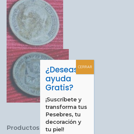
¿Deseas
CERRAR
ayuda
Gratis?
¡Suscríbete y
transforma tus
Pesebres, tu
decoración y
Productos relacionados
tu piel!