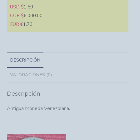
USD $
1.50
COP $
6,000.00
EUR €
1.73
DESCRIPCIÓN
VALORACIONES (0)
Descripción
Antigua Moneda Venezolana.