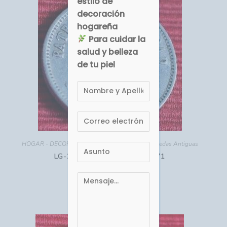
estilo de
decoración
hogareña
Para cuidar la
salud y belleza
de tu piel
HOGAR - DECORACIÓN
,
Monedas Antiguas
,
Monedas Antiguas
LG-223 Cuba 5 Centavos 1971
USD $
3.00
Comprar