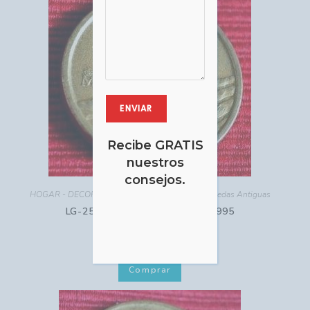
Recibe GRATIS
nuestros
consejos.
HOGAR - DECORACIÓN
,
Monedas Antiguas
,
Monedas Antiguas
LG-253 España 100 Pesetas 1995
USD $
2.00
Comprar