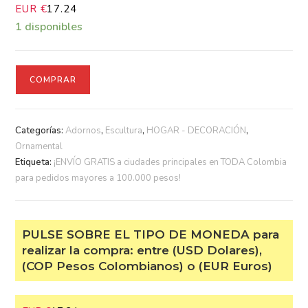
1 disponibles
COMPRAR
Categorías:
Adornos
,
Escultura
,
HOGAR - DECORACIÓN
,
Ornamental
Etiqueta:
¡ENVÍO GRATIS a ciudades principales en TODA
Colombia para pedidos mayores a 100.000 pesos!
PULSE SOBRE EL TIPO DE MONEDA
para realizar la compra: entre (USD
Dolares), (COP Pesos Colombianos) o
(EUR Euros)