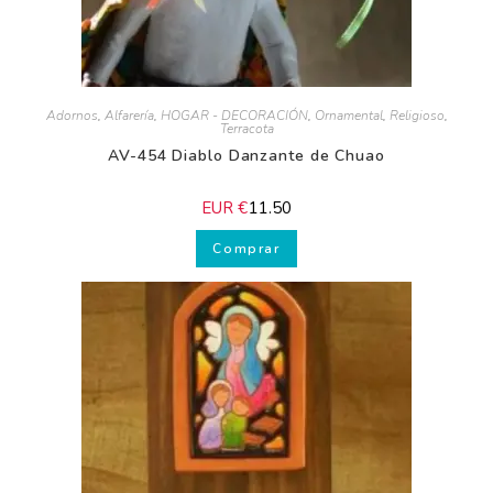
piel
Adornos
,
Alfarería
,
HOGAR - DECORACIÓN
,
Ornamental
,
Religioso
,
Terracota
AV-454 Diablo Danzante de Chuao
EUR €
11.50
Comprar