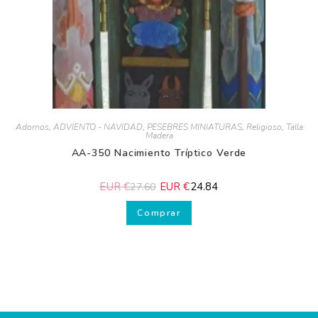
Adornos
,
ADVIENTO - NAVIDAD
,
PESEBRES MINIATURAS
,
Religioso
,
Talla Madera
AA-350 Nacimiento Tríptico Verde
EUR €
EUR €
24.84
27.60
Comprar