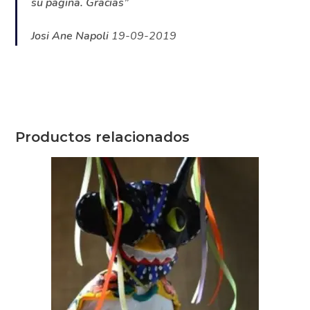
amigos su página. Gracias”
Josi Ane Napoli
19-09-2019
¿Quieres recibir
consejos exclusivos y
ofertas especiales?
Productos relacionados
Para que tus
Pesebres sean únicos
y llenos de magia
Para
perfeccionar tu estilo
de decoración
hogareña
Para cuidar la
salud y belleza de tu