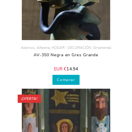
Adornos
,
Alfarería
,
HOGAR - DECORACIÓN
,
Ornamental
AV-350 Negra en Gres Grande
EUR €
14.94
Comprar
¡OFERTA!