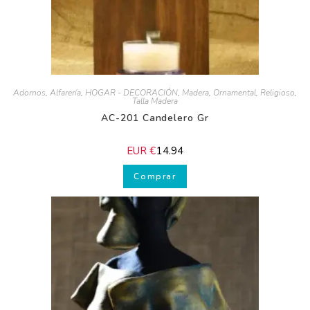
Adornos
,
Alfarería
,
HOGAR - DECORACIÓN
,
Madera
,
Ornamental
,
Religioso
,
Talla Madera
AC-201 Candelero Gr
EUR €
14.94
Comprar