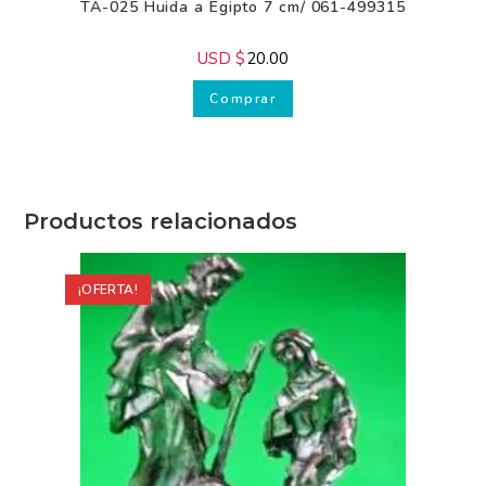
ADVIENTO - NAVIDAD
,
Aldeanos
,
Figuras
,
Nacimientos
TA-025 Huida a Egipto 7 cm/ 061-499315
USD $
20.00
Comprar
Productos relacionados
Recibe GRATIS
¡OFERTA!
nuestros
consejos.