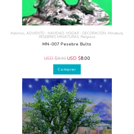
Adornos
,
ADVIENTO - NAVIDAD
,
HOGAR - DECORACIÓN
,
Miniatura
,
PESEBRES MINIATURAS
,
Religioso
MN-007 Pesebre Bulto
USD $
USD $
8.00
8.90
Comprar