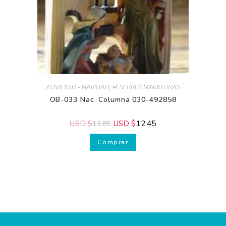
ADVIENTO - NAVIDAD
,
PESEBRES MINIATURAS
OB-033 Nac. Columna 030-492858
USD $
USD $
12.45
13.85
Comprar