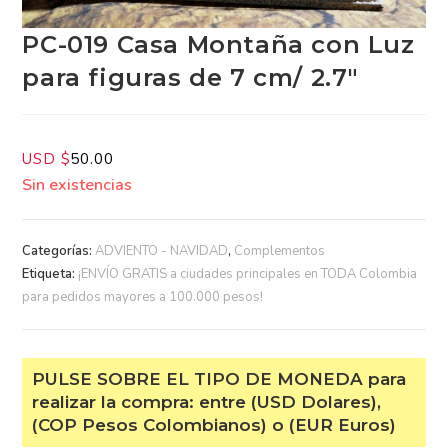
PC-019 Casa Montaña con
Luz para figuras de 7 cm/
2.7″
USD $
50.00
Sin existencias
Categorías:
ADVIENTO - NAVIDAD
,
Complementos
Etiqueta:
¡ENVÍO GRATIS a ciudades principales en TODA
Colombia para pedidos mayores a 100.000 pesos!
PULSE SOBRE EL TIPO DE MONEDA
para realizar la compra: entre (USD