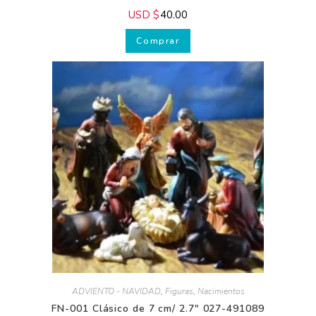
TF-001 Aldeanos Clásico de 7 cm 027-491090
USD $
40.00
Comprar
¿Deseas
ayuda
Gratis?
¡Suscríbete y
transforma tus
Pesebres, tu
decoración y
tu piel!
¿Quieres recibir
consejos exclusivos y
ofertas especiales?
Suscríbete a nuestros
correos y empieza a