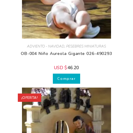
ADVIENTO - NAVIDAD
,
PESEBRES MINIATURAS
OB-004 Niño Aureola Gigante 026-490293
USD $
46.20
Comprar
¡OFERTA!