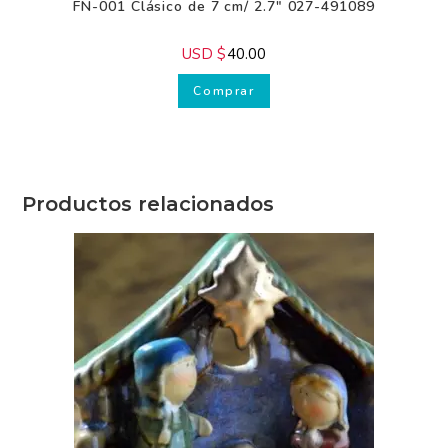
ADVIENTO - NAVIDAD
,
Figuras
,
Nacimientos
FN-001 Clásico de 7 cm/ 2.7″ 027-491089
USD $
40.00
Comprar
Productos relacionados
Recibe GRATIS
nuestros
consejos.