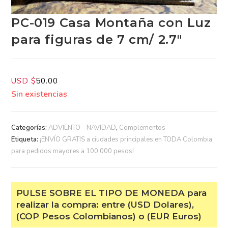
PC-019 Casa Montaña con
Luz para figuras de 7 cm/
2.7″
USD $
50.00
Sin existencias
Categorías:
ADVIENTO - NAVIDAD
,
Complementos
Etiqueta:
¡ENVÍO GRATIS a ciudades principales en TODA
Colombia para pedidos mayores a 100.000 pesos!
PULSE SOBRE EL TIPO DE MONEDA
para realizar la compra: entre (USD