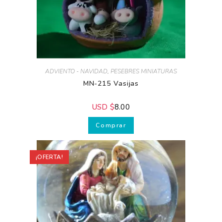
ADVIENTO - NAVIDAD
,
PESEBRES MINIATURAS
MN-215 Vasijas
USD $
8.00
Comprar
¡OFERTA!