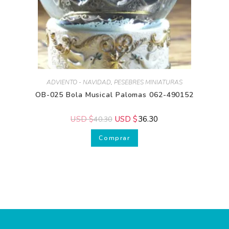
ADVIENTO - NAVIDAD
,
PESEBRES MINIATURAS
OB-025 Bola Musical Palomas 062-490152
USD $
USD $
36.30
40.30
Comprar