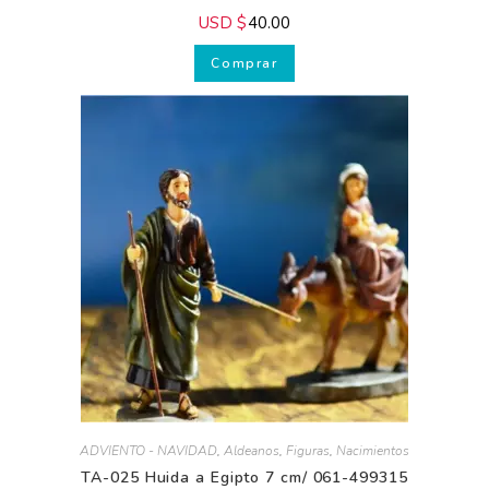
TF-001 Aldeanos Clásico de 7 cm 027-491090
USD $
40.00
Comprar
¿Deseas
ayuda
Gratis?
¡Suscríbete y
transforma tus
Pesebres, tu
decoración y
tu piel!
¿Quieres recibir
consejos exclusivos y
ofertas especiales?
Suscríbete a nuestros
correos y empieza a