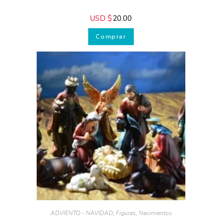
mejorar hoy mismo:
ADVIENTO - NAVIDAD
,
Aldeanos
,
Figuras
,
Nacimientos
TA-025 Huida a Egipto 7 cm/ 061-499315
Para que tus
Pesebres sean únicos
USD $
20.00
y llenos de magia
Para
perfeccionar tu estilo
Comprar
de decoración
hogareña
Para cuidar la
salud y belleza de tu
piel