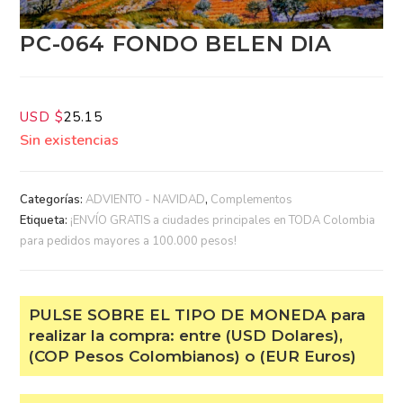
PC-064 FONDO BELEN DIA
USD $
25.15
Sin existencias
Categorías:
ADVIENTO - NAVIDAD
,
Complementos
Etiqueta:
¡ENVÍO GRATIS a ciudades principales en TODA
Colombia para pedidos mayores a 100.000 pesos!
PULSE SOBRE EL TIPO DE MONEDA
para realizar la compra: entre (USD
Dolares), (COP Pesos Colombianos) o
(EUR Euros)