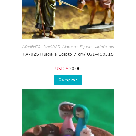
ADVIENTO - NAVIDAD
,
Aldeanos
,
Figuras
,
Nacimientos
TA-025 Huida a Egipto 7 cm/ 061-499315
USD $
20.00
Comprar