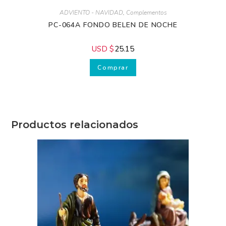
ADVIENTO - NAVIDAD
,
Complementos
PC-064A FONDO BELEN DE NOCHE
USD $
25.15
Comprar
Recibe GRATIS
Productos relacionados
nuestros
consejos.