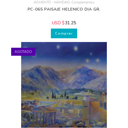
correos y empieza a
mejorar hoy mismo:
Para que tus
ADVIENTO - NAVIDAD
,
Complementos
Pesebres sean únicos
PC-065 PAISAJE HELENICO DIA GR.
y llenos de magia
Para
perfeccionar tu estilo
USD $
31.25
de decoración
hogareña
Comprar
Para cuidar la
salud y belleza de tu
piel
AGOTADO