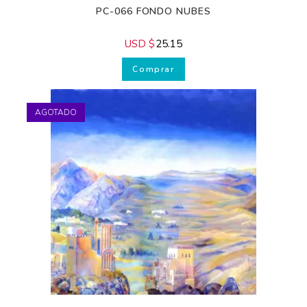
ADVIENTO - NAVIDAD
,
Complementos
PC-066 FONDO NUBES
USD $
25.15
¿Deseas
ayuda
Comprar
Gratis?
AGOTADO
¡Suscríbete y
transforma tus
Pesebres, tu
decoración y
tu piel!
¿Quieres recibir
consejos exclusivos y
ofertas especiales?
Suscríbete a nuestros