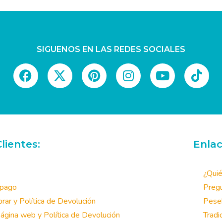
SIGUENOS EN LAS REDES SOCIALES
lientes:
Enlac
¿Qui
 pago
Pregu
ar y Política de Devolución
Pese
ágina web y Política de Devolución
Tradi