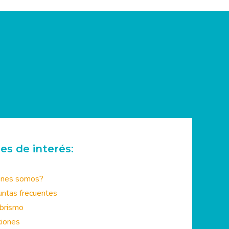
es de interés:
énes somos?
ntas frecuentes
brismo
ciones